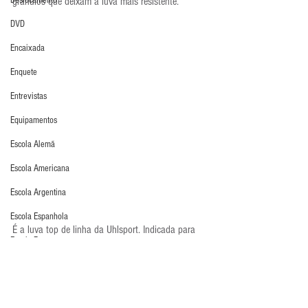
Deslocamento
grânulos que deixam a luva mais resistente.
DVD
Encaixada
Enquete
Entrevistas
Equipamentos
Escola Alemã
Escola Americana
Escola Argentina
Escola Espanhola
É a luva top de linha da Uhlsport. Indicada para 
Escola Francesa
goleiros de elite para jogos. No Brasil temos 
alguns modelos de linhas mais intermediárias da 
Escola Inglesa
Uhlsporte. Veja 
aqui
.
Escola Italiana
Últimos Destaques