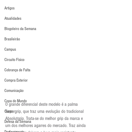
Artigos
Atualidades
Blogoleiro da Semana
Brasileirão
Campus
Circuito Físico
Cobrança de Falta
Compra Exterior
Comunicação
Copa do Mundo
O grande diferencial deste modelo é a palma 
Supergrip, que traz uma evolução do tradicional 
Curso
Absolutgrip. Trata-se do melhor grip da marca e 
Defesa da Semana
um dos melhores agarres do mercado. Traz ainda 