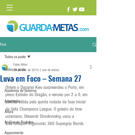
Post
Todos os posts
Fabio Ritter
Todos os posts
25 de nov. de 2015
1 min de leitura
Luva em Foco – Semana 27
1 vs. 1
Ontem o Dynamo Kiev surpreendeu o Porto, em 
Academia de Goleiros
pleno Estádio do Dragão, e venceu por 2 a 0, em 
Adaptação
partida válida pela quinta rodada da fase inicial 
da Uefa Champions League. O goleiro do time 
Altura
ucraniano, Olexandr Shovkovskiy, usou a 
Análise de Produtos
luva Uhlsport Ergonomic 360 Supergrip Bionik.
Aquecimento