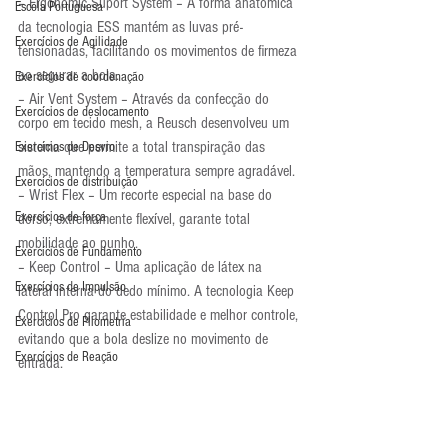
– Ergonomic Suport System – A forma anatômica 
Escola Portuguesa
da tecnologia ESS mantém as luvas pré-
Exercícios de Agilidade
tensionadas, facilitando os movimentos de firmeza 
ao segurar a bola.
Exercícios de coordenação
– Air Vent System – Através da confecção do 
Exercícios de deslocamento
corpo em tecido mesh, a Reusch desenvolveu um 
sistema que permite a total transpiração das 
Exercícios de Desvio
mãos, mantendo a temperatura sempre agradável.
Exercícios de distribuição
– Wrist Flex – Um recorte especial na base do 
Exercícios de força
dorso, extremamente flexível, garante total 
mobilidade ao punho.
Exercícios de Fundamento
– Keep Control – Uma aplicação de látex na 
Exercícios de Impulsão
lateral interna do dedo mínimo. A tecnologia Keep 
Control Pro garante estabilidade e melhor controle, 
Exercícios de Pliometria
evitando que a bola deslize no movimento de 
Exercícios de Reação
entrada.
– Rolled Thumb – O látex da palma, envolvendo 
Exercícios de Recuperação
totalmente o polegar, garante mais aderência, 
Exercícios de saída de gol
controle de bola e proteção.