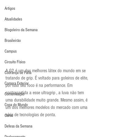
Artigos
Atualidades
Blogoleiro da Semana
Brasileirão
Campus
Circuito Físico
A G2 é um dos melhores látex do mundo em se 
Cobrança de Falta
tratando de grip. É voltado para goleiros de elite, 
Compra Exterior
por isso seu foco é na performance. Em 
contrapartida a esse ultragrip , a luva não tem 
Comunicação
uma durabilidade muito grande. Mesmo assim, é 
Copa do Mundo
um dos melhores modelos do mercado com uma 
série de tecnologias de ponta.
Curso
Defesa da Semana