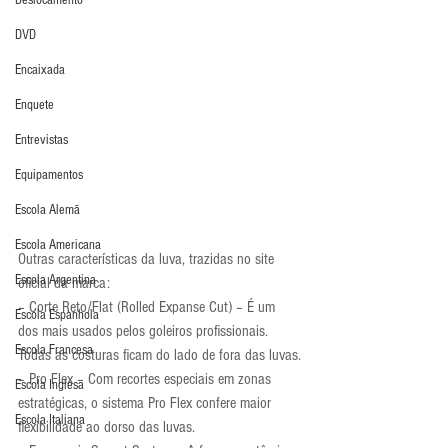
Deslocamento
DVD
Encaixada
Enquete
Entrevistas
Equipamentos
Escola Alemã
Escola Americana
Outras características da luva, trazidas no site 
Escola Argentina
oficial da marca:
– Corte Reto/Flat (Rolled Expanse Cut) – É um 
Escola Espanhola
dos mais usados pelos goleiros profissionais. 
Escola Francesa
Todas as costuras ficam do lado de fora das luvas.
– Pro Flex – Com recortes especiais em zonas 
Escola Inglesa
estratégicas, o sistema Pro Flex confere maior 
Escola Italiana
flexibilidade ao dorso das luvas.