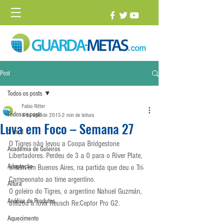
Post
Todos os posts
Fabio Ritter
Todos os posts
6 de ago. de 2015
2 min de leitura
Luva em Foco – Semana 27
1 vs. 1
O Tigres não levou a Coopa Bridgestone 
Academia de Goleiros
Libertadores. Perdeu de 3 a 0 para o River Plate, 
Adaptação
ontem em Buenos Aires, na partida que deu o Tri-
Campeonato ao time argentino.
Altura
O goleiro do Tigres, o argentino Nahuel Guzmán, 
Análise de Produtos
utilizou a luva Reusch Re:Ceptor Pro G2.
Aquecimento