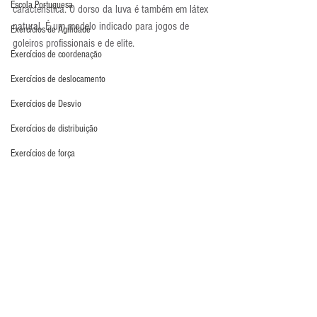
Escola Portuguesa
característica. O dorso da luva é também em látex 
natural. É um modelo indicado para jogos de 
Exercícios de Agilidade
goleiros profissionais e de elite.
Exercícios de coordenação
Exercícios de deslocamento
Exercícios de Desvio
Exercícios de distribuição
Exercícios de força
Exercícios de Fundamento
Exercícios de Impulsão
Exercícios de Pliometria
Exercícios de Reação
Exercícios de Recuperação
A luva está a venda a R$359,90 na loja 
Netshoes
.
Exercícios de saída de gol
Últimos Destaques