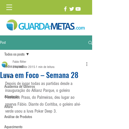
Post
Todos os posts
Fabio Ritter
Todos os posts
2 de dez. de 2015
1 min de leitura
Luva em Foco – Semana 28
1 vs. 1
Depois de jogar todas as partidas desde a 
Academia de Goleiros
inauguração do Allianz Parque, o goleiro 
Adaptação
Fernando Prass, do Palmeiras, deu lugar ao 
reserva Fábio. Diante do Coritiba, o goleiro alvi-
Altura
verde usou a luva Poker Deep 3.
Análise de Produtos
Aquecimento