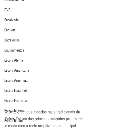
Deslocamento
DVD
Encaixada
Enquete
Entrevistas
Equipamentos
Escola Alemã
Escola Americana
Escola Argentina
Escola Espanhola
Escola Francesa
Escola Inglesa
A Deep é um dos modelos mais tradicionais da 
Poker. Foi um dos primeiros lançados pela marca 
Escola Italiana
e conta com o corte negativo como principal 