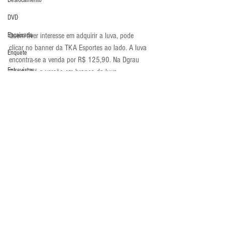
Deslocamento
DVD
Encaixada
Quem tiver interesse em adquirir a luva, pode 
clicar no banner da TKA Esportes ao lado. A luva 
Enquete
encontra-se a venda por R$ 125,90. Na Dgrau 
Entrevistas
Sports, há a versão em branco da luva.
Luva em Foco
Equipamentos
Luvas
Escola Alemã
Escola Americana
Escola Argentina
Escola Espanhola
Escola Francesa
Comentários
Escola Inglesa
Escola Italiana
Escreva um comentário