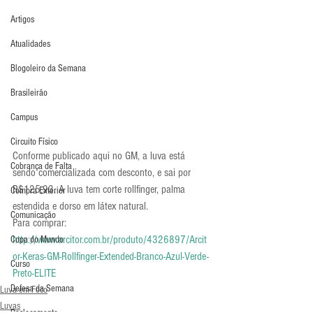
Artigos
Atualidades
Blogoleiro da Semana
Brasileirão
Campus
Circuito Físico
Conforme publicado aqui no GM, a luva está 
Cobrança de Falta
sendo comercializada com desconto, e sai por 
R$125,93. A luva tem corte rollfinger, palma 
Compra Exterior
estendida e dorso em látex natural.
Comunicação
Para comprar: 
http://www.arcitor.com.br/produto/4326897/Arcit
Copa do Mundo
or-Keras-GM-Rollfinger-Extended-Branco-Azul-Verde-
Curso
Preto-ELITE
Defesa da Semana
Luva em Foco
Luvas