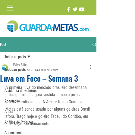
Post
Todos os posts
Fabio Ritter
Todos os posts
30 de jan. de 2013
1 min de leitura
Luva em Foco – Semana 3
1 vs. 1
A primeira luva do mercado brasileiro desenhada 
Academia de Goleiros
pelos goleiros é agora vestida também pelos 
Adaptação
goleiros profissionais. A Arcitor Keras Guarda-
Metas está sendo usada por alguns goleiros Brasil 
Altura
afora. Trago hoje o goleiro Tadeu, do Coritiba, em 
Análise de Produtos
uma seção de treinamento.
Aquecimento