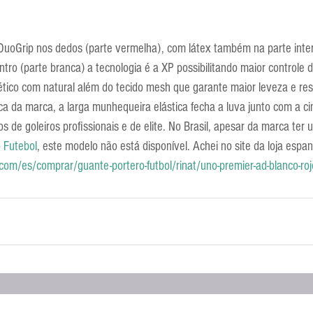
DuoGrip nos dedos (parte vermelha), com látex também na parte inter
tro (parte branca) a tecnologia é a XP possibilitando maior controle 
ético com natural além do tecido mesh que garante maior leveza e re
ica da marca, a larga munhequeira elástica fecha a luva junto com a ci
 de goleiros profissionais e de elite. No Brasil, apesar da marca ter 
 Futebol
, este modelo não está disponível. Achei no site da loja espa
com/es/comprar/guante-portero-futbol/rinat/uno-premier-ad-blanco-roj