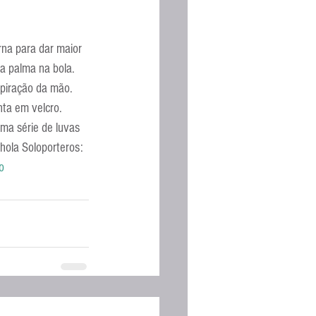
na para dar maior 
da palma na bola.
spiração da mão. 
nta em velcro.
uma série de luvas 
nhola Soloporteros: 
o