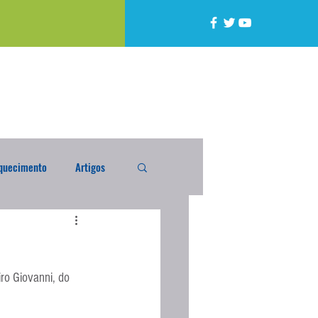
quecimento
Artigos
alta
Compra Exterior
ro Giovanni, do 
caixada
Enquete