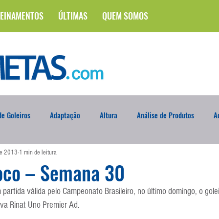
EINAMENTOS
ÚLTIMAS
QUEM SOMOS
e Goleiros
Adaptação
Altura
Análise de Produtos
A
de 2013
1 min de leitura
na
Brasileirão
Campus
Circuito Físico
Cobrança de F
oco – Semana 30
partida válida pelo Campeonato Brasileiro, no último domingo, o golei
Curso
Defesa da Semana
Deslocamento
DVD
En
luva Rinat Uno Premier Ad.