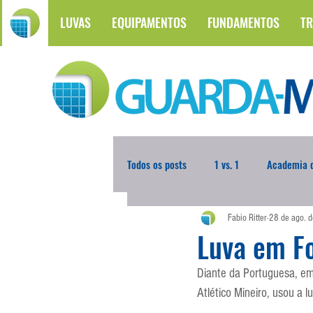
LUVAS
EQUIPAMENTOS
FUNDAMENTOS
TR
Todos os posts
1 vs. 1
Academia d
Fabio Ritter
28 de ago. 
Atualidades
Blogoleiro da Sema
Luva em F
Diante da Portuguesa, em 
Comunicação
Copa do Mundo
Atlético Mineiro, usou a 