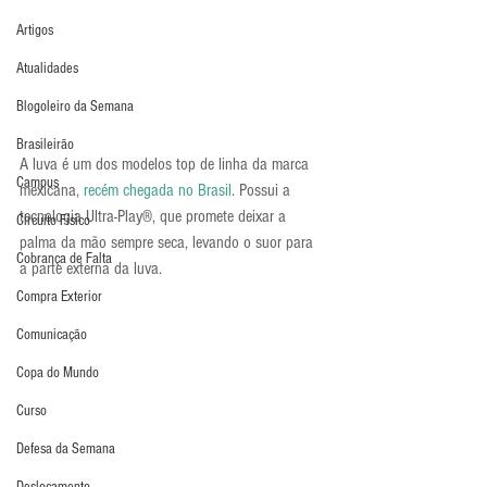
Artigos
Atualidades
Blogoleiro da Semana
Brasileirão
A luva é um dos modelos top de linha da marca 
Campus
mexicana, 
recém chegada no Brasil
. Possui a 
tecnologia Ultra-Play®, que promete deixar a 
Circuito Físico
palma da mão sempre seca, levando o suor para 
Cobrança de Falta
a parte externa da luva.
Compra Exterior
Comunicação
Copa do Mundo
Curso
Defesa da Semana