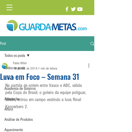
Post
Todos os posts
Fabio Ritter
Todos os posts
16 de set. de 2014
1 min de leitura
Luva em Foco – Semana 31
1 vs. 1
Na partida de ontem entre Vasco e ABC, válida 
Academia de Goleiros
pela Copa do Brasil, o goleiro da equipe potiguar, 
Adaptação
Gilvan, entrou em campo vestindo a luva Rinat 
Kancerbero 2.
Altura
Análise de Produtos
Aquecimento