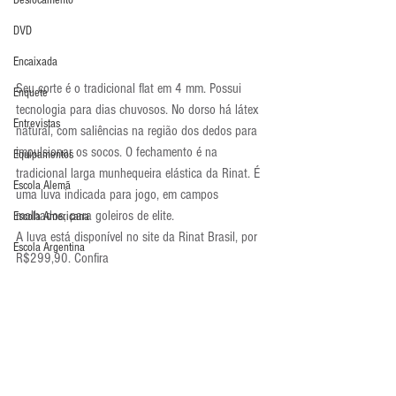
Deslocamento
DVD
Encaixada
Seu corte é o tradicional flat em 4 mm. Possui 
Enquete
tecnologia para dias chuvosos. No dorso há látex 
Entrevistas
natural, com saliências na região dos dedos para 
impulsionar os socos. O fechamento é na 
Equipamentos
tradicional larga munhequeira elástica da Rinat. É 
Escola Alemã
uma luva indicada para jogo, em campos 
molhados, para goleiros de elite.
Escola Americana
A luva está disponível no site da Rinat Brasil, por 
Escola Argentina
R$299,90. Confira 
em: 
http://www.rinat.com.br/loja/luva/futebol/luva-
Escola Espanhola
rinat-kancerbero-2-amarela-com-preto/?
Escola Francesa
id=2963493
Escola Inglesa
Luva em Foco
Luvas
Escola Italiana