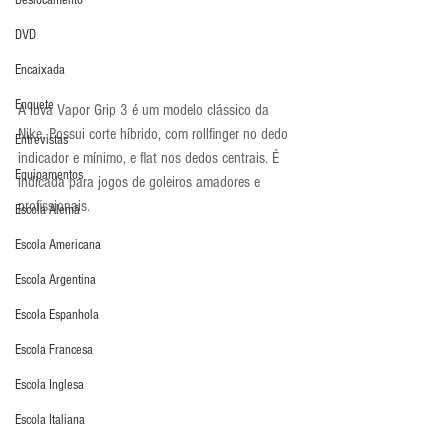
Deslocamento
DVD
Encaixada
Enquete
A luva Vapor Grip 3 é um modelo clássico da 
Nike. Possui corte híbrido, com rollfinger no dedo 
Entrevistas
indicador e mínimo, e flat nos dedos centrais. É 
Equipamentos
indicada para jogos de goleiros amadores e 
profissionais.
Escola Alemã
Escola Americana
Escola Argentina
Escola Espanhola
Escola Francesa
Escola Inglesa
Escola Italiana