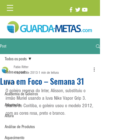
Post
Todos os posts
Fabio Ritter
Todos os posts
4 de set. de 2013
1 min de leitura
Luva em Foco – Semana 31
1 vs. 1
O goleiro reserva do Inter, Alisson, substituiu o 
Academia de Goleiros
irmão Muriel usando a luva Nike Vapor Grip 3. 
Adaptação
Diante do Coritiba, o goleiro usou o modelo 2012, 
com as cores rosa, preto e branco.
Altura
Análise de Produtos
Aquecimento