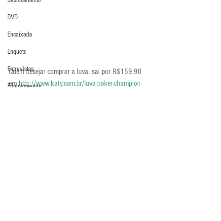
Deslocamento
DVD
Encaixada
Enquete
Entrevistas
Quem desejar comprar a luva, sai por R$159,90 
em 
http://www.katy.com.br/luva-poker-champion-
Equipamentos
pro-silver-01658-vermelho-preto
Escola Alemã
Luva em Foco
Luvas
Escola Americana
Escola Argentina
Escola Espanhola
Escola Francesa
Escola Inglesa
Comentários
Escola Italiana