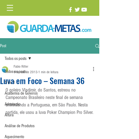
Post
Todos os posts
Fabio Ritter
Todos os posts
9 de out. de 2013
1 min de leitura
Luva em Foco – Semana 36
1 vs. 1
O goleiro Vladimir, do Santos, estreou no 
Academia de Goleiros
Campeonato Brasileiro neste final de semana 
Adaptação
enfrentando a Portuguesa, em São Paulo. Nesta 
partida, ele usou a luva Poker Champion Pro Silver.
Altura
Análise de Produtos
Aquecimento