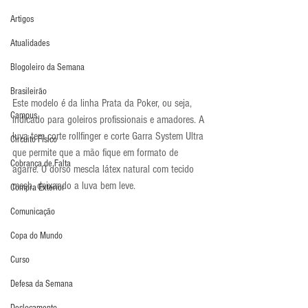
Artigos
Atualidades
Blogoleiro da Semana
Brasileirão
Este modelo é da linha Prata da Poker, ou seja, 
Campus
indicado para goleiros profissionais e amadores. A 
luva tem corte rollfinger e corte Garra System Ultra 
Circuito Físico
que permite que a mão fique em formato de 
Cobrança de Falta
agarre. O dorso mescla látex natural com tecido 
mesh, deixando a luva bem leve.
Compra Exterior
Comunicação
Copa do Mundo
Curso
Defesa da Semana