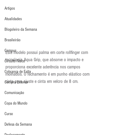
Artigos
Atualidades
Blogoleiro da Semana
Brasileirão
Campus
Este modelo possui palma em corte rollfinger com 
tecnologia Aqua Grip, que absorve o impacto e 
Circuito Físico
proporciona excelente aderência nos campos 
Cobrança de Falta
molhados. O fechamento é em punho elástico com 
cinta para ajuste e cinta em velcro de 8 cm.
Compra Exterior
Comunicação
Copa do Mundo
Curso
Defesa da Semana