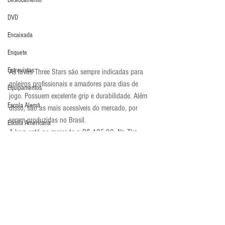
Deslocamento
DVD
Encaixada
Enquete
Entrevistas
As luvas Three Stars são sempre indicadas para 
goleiros profissionais e amadores para dias de 
Equipamentos
jogo. Possuem excelente grip e durabilidade. Além 
Escola Alemã
disso, são as mais acessíveis do mercado, por 
serem produzidas no Brasil.
Escola Americana
A luva está no mercado a R$ 125,90. Na Tka 
Escola Argentina
Esportes, banner ao lado, é possível comprar a 
luva.
Escola Espanhola
Luva em Foco
Escola Francesa
Luvas
Escola Inglesa
Escola Italiana