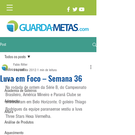
Post
Todos os posts
Fabio Ritter
Todos os posts
5 de set. de 2012
1 min de leitura
Luva em Foco – Semana 36
1 vs. 1
Na rodada de ontem da Série B, do Campeonato 
Academia de Goleiros
Brasileiro, América Mineiro e Paraná Clube se 
Adaptação
enfrentaram em Belo Horizonte. O goleiro Thiago 
Rodrigues da equipe paranaense vestiu a luva 
Altura
Three Stars Hexa Vermelha.
Análise de Produtos
Aquecimento