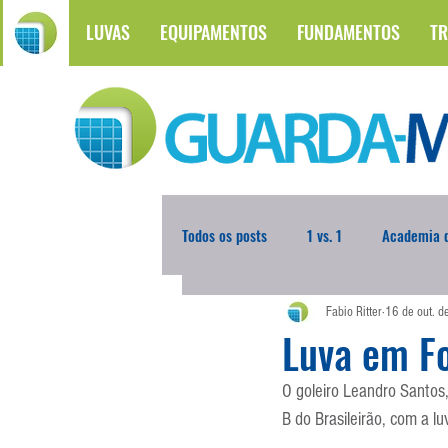
LUVAS
EQUIPAMENTOS
FUNDAMENTOS
TR
Todos os posts
1 vs. 1
Academia d
Fabio Ritter
16 de out. 
Atualidades
Blogoleiro da Sema
Luva em F
O goleiro Leandro Santos
Comunicação
Copa do Mundo
B do Brasileirão, com a l