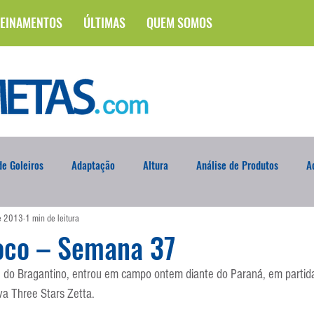
EINAMENTOS
ÚLTIMAS
QUEM SOMOS
e Goleiros
Adaptação
Altura
Análise de Produtos
A
de 2013
1 min de leitura
na
Brasileirão
Campus
Circuito Físico
Cobrança de F
oco – Semana 37
, do Bragantino, entrou em campo ontem diante do Paraná, em partida 
Curso
Defesa da Semana
Deslocamento
DVD
En
uva Three Stars Zetta.