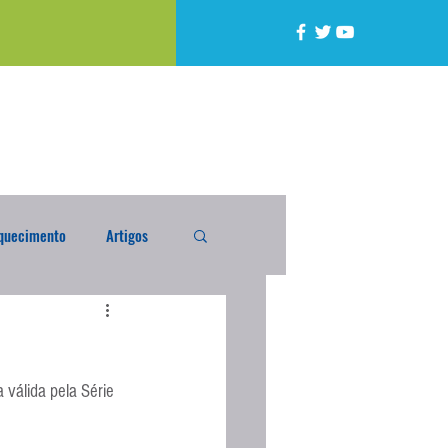
quecimento
Artigos
alta
Compra Exterior
válida pela Série 
caixada
Enquete