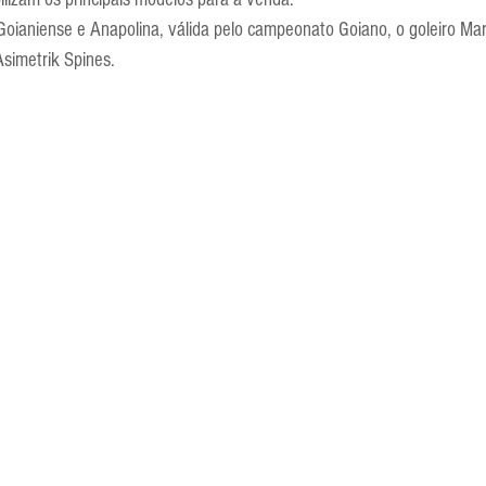
Escola Alemã
Escola Americana
Escola Argentina
Escola 
 Goianiense e Anapolina, válida pelo campeonato Goiano, o goleiro Marc
Asimetrik Spines.