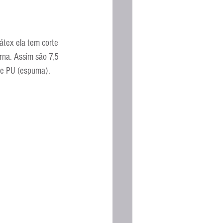
átex ela tem corte 
erna. Assim são 7,5 
 de PU (espuma).