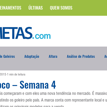
EINAMENTOS
ÚLTIMAS
QUEM SOMOS
e Goleiros
Adaptação
Altura
Análise de Produtos
A
 2015
1 min de leitura
na
Brasileirão
Campus
Circuito Físico
Cobrança de F
oco – Semana 4
s começaram e com eles uma nova tendência no mercado. É massiva
Curso
Defesa da Semana
Deslocamento
DVD
En
tindo os goleiro pelo país. A marca conta com representante local e u
bilizam os principais modelos para a venda.