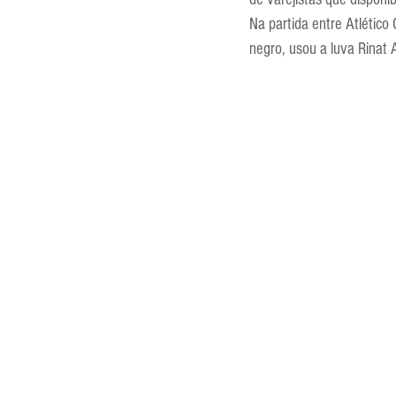
Entrevistas
Equipamentos
Na partida entre Atlético
negro, usou a luva Rinat 
Escola Francesa
Escola Inglesa