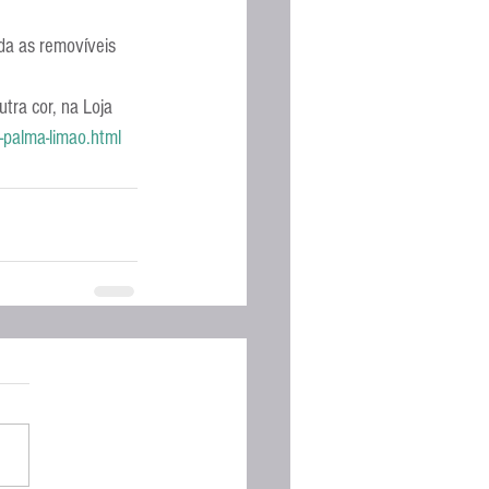
da as removíveis 
tra cor, na Loja 
e-palma-limao.html