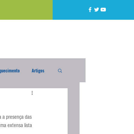
quecimento
Artigos
alta
Compra Exterior
 a presença das 
caixada
Enquete
ma extensa lista 