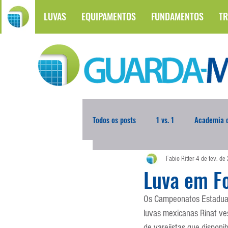
LUVAS
EQUIPAMENTOS
FUNDAMENTOS
TR
Todos os posts
1 vs. 1
Academia d
Fabio Ritter
4 de fev. de
Atualidades
Blogoleiro da Sema
Luva em F
Os Campeonatos Estaduai
Comunicação
Copa do Mundo
luvas mexicanas Rinat ves
de varejistas que disponi