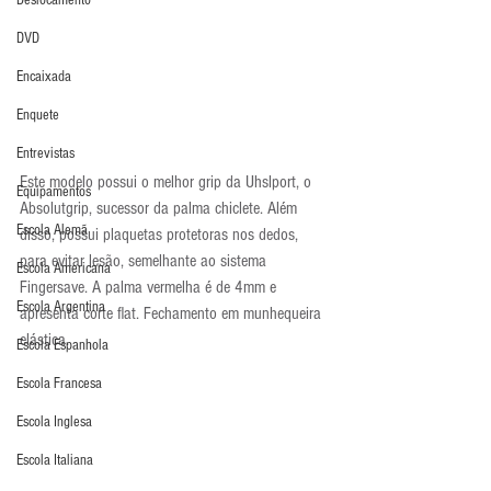
Deslocamento
DVD
Encaixada
Enquete
Entrevistas
Este modelo possui o melhor grip da Uhslport, o 
Equipamentos
Absolutgrip, sucessor da palma chiclete. Além 
Escola Alemã
disso, possui plaquetas protetoras nos dedos, 
para evitar lesão, semelhante ao sistema 
Escola Americana
Fingersave. A palma vermelha é de 4mm e 
Escola Argentina
apresenta corte flat. Fechamento em munhequeira 
elástica.
Escola Espanhola
Escola Francesa
Escola Inglesa
Escola Italiana