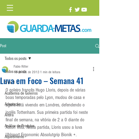
Post
Todos os posts
Fabio Ritter
Todos os posts
10 de out. de 2012
1 min de leitura
Luva em Foco – Semana 41
1 vs. 1
O goleiro francês Hugo Lloris, depois de várias 
Academia de Goleiros
boas temporadas pelo Lyon, mudou de casa e 
Adaptação
agora está vivendo em Londres, defendendo o 
inglês Tottenham. Sua primeira partida foi neste 
Altura
final de semana, na vitória de 2 a 0 diante do 
Análise de Produtos
Aston Villa. Nesta partida, Lloris usou a luva 
Uhlsport Ergonomic Absolutgrip Bionik +.
Aquecimento