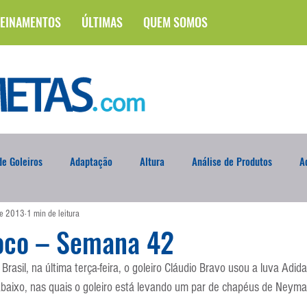
EINAMENTOS
ÚLTIMAS
QUEM SOMOS
e Goleiros
Adaptação
Altura
Análise de Produtos
A
de 2013
1 min de leitura
na
Brasileirão
Campus
Circuito Físico
Cobrança de F
oco – Semana 42
Brasil, na última terça-feira, o goleiro Cláudio Bravo usou a luva Adid
Curso
Defesa da Semana
Deslocamento
DVD
En
 abaixo, nas quais o goleiro está levando um par de chapéus de Neymar