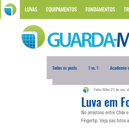
LUVAS
EQUIPAMENTOS
FUNDAMENTOS
TR
Todos os posts
1 vs. 1
Academia d
Fabio Ritter
21 de nov. 
Atualidades
Blogoleiro da Sema
Luva em F
No amistoso entre Chile e 
Comunicação
Copa do Mundo
Fingertip. Veja nas fotos