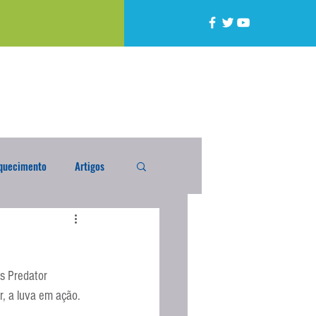
quecimento
Artigos
alta
Compra Exterior
as Predator 
caixada
Enquete
, a luva em ação.  