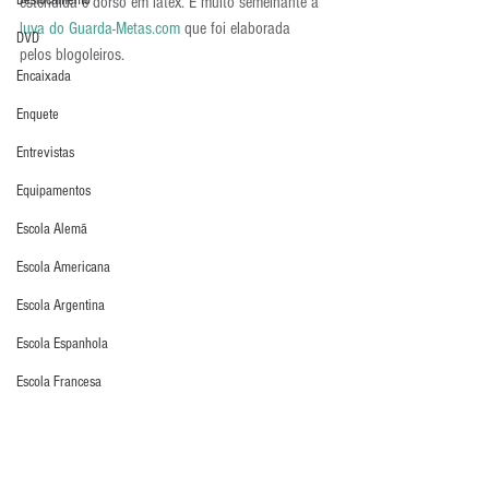
Deslocamento
estendida e dorso em látex. É muito semelhante a 
luva do Guarda-Metas.com
 que foi elaborada 
DVD
pelos blogoleiros.
Encaixada
Enquete
Entrevistas
Equipamentos
Escola Alemã
Escola Americana
Escola Argentina
Escola Espanhola
Escola Francesa
O goleiro que tiver interesse em montar a sua luva, 
Escola Inglesa
pode clicar aqui: 
http://www.just-
Escola Italiana
keepers.com/4_brand_Keeper-ID/46_Keeper-ID-