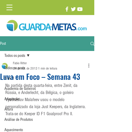
Post
Todos os posts
Fabio Ritter
Todos os posts
24 de out. de 2012
1 min de leitura
Luva em Foco – Semana 43
1 vs. 1
Na partida desta quarta-feira, entre Zenit, da 
Academia de Goleiros
Rússia, e Anderlecht, da Bélgica, o goleiro 
Adaptação
Vyacheslav Malafeev usou o modelo 
personalizado da loja Just Keepers, da Inglaterra. 
Altura
Trata-se do Keeper ID F1 Goalproof Pro II.
Análise de Produtos
Aquecimento