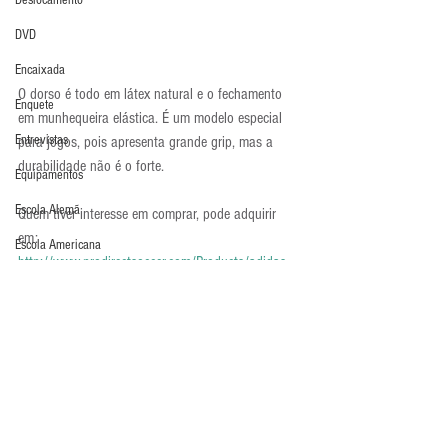
Deslocamento
DVD
Encaixada
O dorso é todo em látex natural e o fechamento 
Enquete
em munhequeira elástica. É um modelo especial 
Entrevistas
para jogos, pois apresenta grande grip, mas a 
durabilidade não é o forte.
Equipamentos
Escola Alemã
Quem tiver interesse em comprar, pode adquirir 
em:  
Escola Americana
http://www.prodirectsoccer.com/Products/adidas-
Escola Argentina
Goalkeeper-Gloves-adidas-Predator-Pro-MN-Goalie-
Gloves-Goalkeeping-WhiteRedBlack-68760.aspx
Escola Espanhola
Luva em Foco
Escola Francesa
Luvas
Escola Inglesa
Escola Italiana