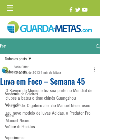
Post
Todos os posts
Fabio Ritter
Todos os posts
19 de dez. de 2013
1 min de leitura
Luva em Foco – Semana 45
1 vs. 1
O Bayern de Munique fez sua parte no Mundial de 
Academia de Goleiros
clubes a bateu o time chinês Guangzhou 
Adaptação
Evergrande. O goleiro alemão Manuel Neuer usou 
seu novo modelo de luvas Adidas, o Predator Pro 
Altura
Manuel Neuer.
Análise de Produtos
Aquecimento