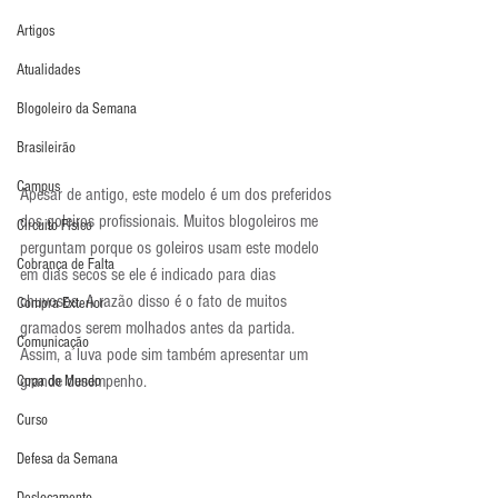
Artigos
Atualidades
Blogoleiro da Semana
Brasileirão
Campus
Apesar de antigo, este modelo é um dos preferidos 
dos goleiros profissionais. Muitos blogoleiros me 
Circuito Físico
perguntam porque os goleiros usam este modelo 
Cobrança de Falta
em dias secos se ele é indicado para dias 
chuvosos. A razão disso é o fato de muitos 
Compra Exterior
gramados serem molhados antes da partida. 
Comunicação
Assim, a luva pode sim também apresentar um 
grande desempenho.
Copa do Mundo
Curso
Defesa da Semana