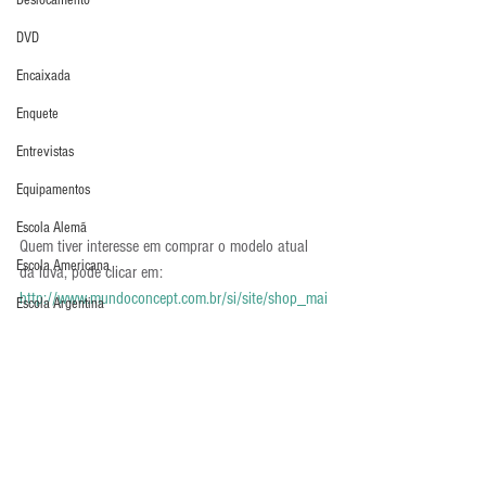
Deslocamento
DVD
Encaixada
Enquete
Entrevistas
Equipamentos
Escola Alemã
Quem tiver interesse em comprar o modelo atual 
Escola Americana
da luva, pode clicar em: 
http://www.mundoconcept.com.br/si/site/shop_mai
Escola Argentina
s?produto=330&depto=10&loja=8
. A luva 
Escola Espanhola
encontra-se a venda por R$ 239,90 na Mundo 
Concept.
Escola Francesa
Luva em Foco
Escola Inglesa
Luvas
Escola Italiana