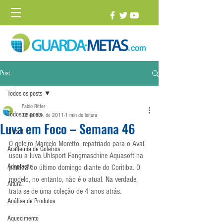
Post
Todos os posts
Fabio Ritter
Todos os posts
30 de nov. de 2011
1 min de leitura
Luva em Foco – Semana 46
1 vs. 1
O goleiro Marcelo Moretto, repatriado para o Avaí, 
Academia de Goleiros
usou a luva Uhlsport Fangmaschine Aquasoft na 
Adaptação
partida do último domingo diante do Coritiba. O 
modelo, no entanto, não é o atual. Na verdade, 
Altura
trata-se de uma coleção de 4 anos atrás.  
Análise de Produtos
Aquecimento