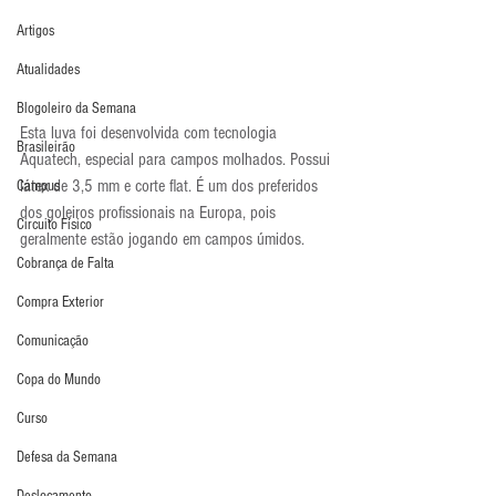
Artigos
Atualidades
Blogoleiro da Semana
Esta luva foi desenvolvida com tecnologia 
Brasileirão
Aquatech, especial para campos molhados. Possui 
látex de 3,5 mm e corte flat. É um dos preferidos 
Campus
dos goleiros profissionais na Europa, pois 
Circuito Físico
geralmente estão jogando em campos úmidos.
Cobrança de Falta
Compra Exterior
Comunicação
Copa do Mundo
Curso
Defesa da Semana