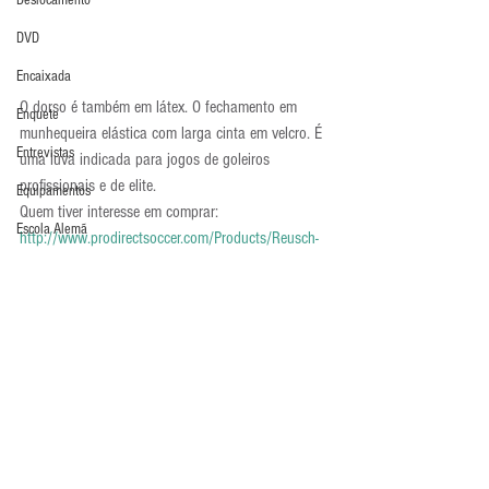
Deslocamento
DVD
Encaixada
O dorso é também em látex. O fechamento em 
Enquete
munhequeira elástica com larga cinta em velcro. É 
Entrevistas
uma luva indicada para jogos de goleiros 
profissionais e de elite.
Equipamentos
Quem tiver interesse em comprar: 
Escola Alemã
http://www.prodirectsoccer.com/Products/Reusch-
Goalkeeper-Gloves-Reusch-Keon-Pro-A2-LTD-Goalie-
Escola Americana
Gloves-Goalkeeping-AquaBlackLtd-43726.aspx
Escola Argentina
Luva em Foco
Luvas
Escola Espanhola
Escola Francesa
Escola Inglesa
Escola Italiana