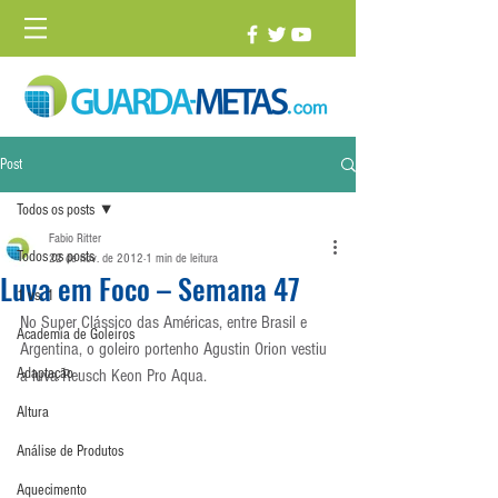
Post
Todos os posts
Fabio Ritter
Todos os posts
22 de nov. de 2012
1 min de leitura
Luva em Foco – Semana 47
1 vs. 1
No Super Clássico das Américas, entre Brasil e 
Academia de Goleiros
Argentina, o goleiro portenho Agustin Orion vestiu 
Adaptação
a luva Reusch Keon Pro Aqua.
Altura
Análise de Produtos
Aquecimento