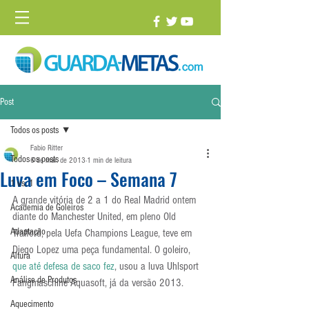
Post
Todos os posts
Fabio Ritter
Todos os posts
6 de mar. de 2013
1 min de leitura
Luva em Foco – Semana 7
1 vs. 1
A grande vitória de 2 a 1 do Real Madrid ontem 
Academia de Goleiros
diante do Manchester United, em pleno Old 
Adaptação
Trafford, pela Uefa Champions League, teve em 
Diego Lopez uma peça fundamental. O goleiro, 
Altura
que até defesa de saco fez
, usou a luva Uhlsport 
Análise de Produtos
Fangmaschine Aquasoft, já da versão 2013.
Aquecimento