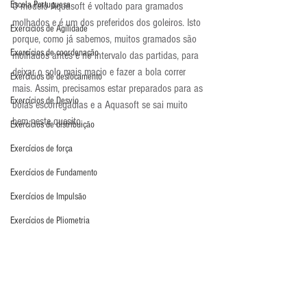
Escola Portuguesa
O modelo Aquasoft é voltado para gramados 
molhados e é um dos preferidos dos goleiros. Isto 
Exercícios de Agilidade
porque, como já sabemos, muitos gramados são 
Exercícios de coordenação
molhados antes e no intervalo das partidas, para 
deixar o solo mais macio e fazer a bola correr 
Exercícios de deslocamento
mais. Assim, precisamos estar preparados para as 
Exercícios de Desvio
bolas escorregadias e a Aquasoft se sai muito 
bem neste quesito.
Exercícios de distribuição
Exercícios de força
Exercícios de Fundamento
Exercícios de Impulsão
Exercícios de Pliometria
Exercícios de Reação
Exercícios de Recuperação
Exercícios de saída de gol