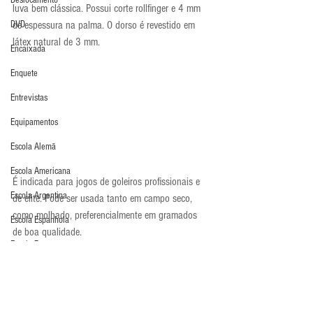
Deslocamento
luva bem clássica. Possui corte rollfinger e 4 mm 
de espessura na palma. O dorso é revestido em 
DVD
látex natural de 3 mm.
Encaixada
Enquete
Entrevistas
Equipamentos
Escola Alemã
Escola Americana
É indicada para jogos de goleiros profissionais e 
Escola Argentina
de elite. Pode ser usada tanto em campo seco, 
como molhado, preferencialmente em gramados 
Escola Espanhola
de boa qualidade.
Escola Francesa
Interessados em comprar: 
http://www.prodirectsoccer.com/Products/Puma-
Escola Inglesa
Goalkeeper-Gloves-Puma-EvoPOWER-Tricks-Grip-2-
Escola Italiana
Gun-Cut-Goalie-Gloves-Goalkeeping-Beetroot-