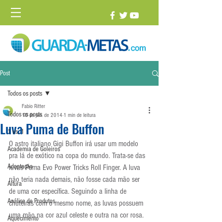
Post
Todos os posts
Fabio Ritter
Todos os posts
10 de jun. de 2014
1 min de leitura
Luva Puma de Buffon
1 vs. 1
O astro italiano Gigi Buffon irá usar um modelo 
Academia de Goleiros
pra lá de exótico na copa do mundo. Trata-se das 
Adaptação
luvas Puma Evo Power Tricks Roll Finger. A luva 
não teria nada demais, não fosse cada mão ser 
Altura
de uma cor específica. Seguindo a linha de 
Análise de Produtos
chuteiras com o mesmo nome, as luvas possuem 
uma mão na cor azul celeste e outra na cor rosa.
Aquecimento