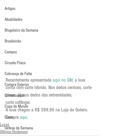
Artigos
Atualidades
Blogoleiro da Semana
Brasileirão
Campus
Circuito Físico
Cobrança de Falta
Recentemente apresentada 
aqui no GM
, a luva 
Compra Exterior
conta com corte híbrido. Nos dedos centrais, corte 
plano. Já nos dedos das extremidades, 
Comunicação
corte rollfinger.
Copa do Mundo
A luva chegou a R$ 399,90 na Loja do Goleiro. 
Compre 
aqui
.
Curso
Luvas
Defesa da Semana
Últimos Destaques