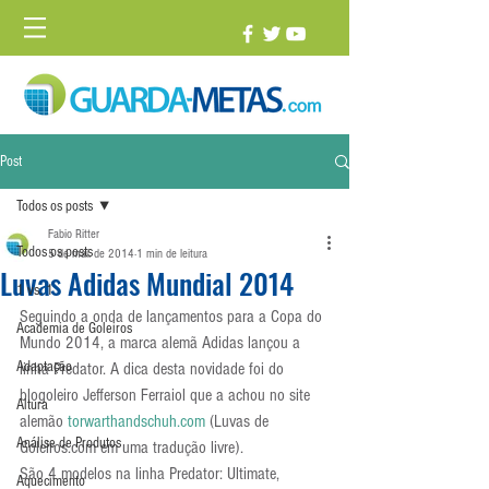
Post
Todos os posts
Fabio Ritter
Todos os posts
5 de mai. de 2014
1 min de leitura
Luvas Adidas Mundial 2014
1 vs. 1
Seguindo a onda de lançamentos para a Copa do 
Academia de Goleiros
Mundo 2014, a marca alemã Adidas lançou a 
Adaptação
linha Predator. A dica desta novidade foi do 
blogoleiro Jefferson Ferraiol que a achou no site 
Altura
alemão 
torwarthandschuh.com
 (Luvas de 
Análise de Produtos
Goleiros.com em uma tradução livre).
São 4 modelos na linha Predator: Ultimate, 
Aquecimento