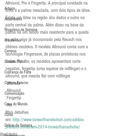
Allround, Pro e Fingertip. A principal novidade na 
Artigos
linha é a palma mesclada, com dois tipos de látex. 
Existe um látex na região dos dedos e outro na 
Atualidades
parte central da palma. Além disso na base da 
Blogoleiro da Semana
palma há um tecido mais resistente para a queda 
no solo, algo já incorporado pela Reusch nos 
Brasileirão
últimos modelos. O modelo Allround conta com a 
Campus
tecnologia Fingersave, de placas protetoras nos 
dedos. Por fim, os modelos apresentam corte 
Circuito Físico
negativo, fingertip (uma espécie de rollfinger) e o 
Cobrança de Falta
allround, que mescla flat com rollfinger.
Compra Exterior
 Ultimate
 Allround
Comunicação
 Fingertip
Copa do Mundo
 Pro
Mais detalhes 
Curso
em: 
http://www.torwarthandschuh.com/adidas-
Defesa da Semana
predator-zones-wm-2014-torwarthanschuhe/
Atualidades