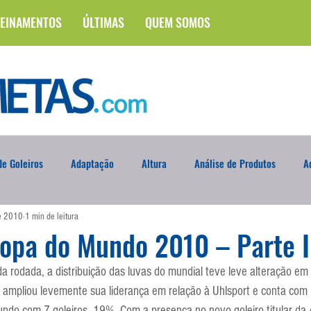
EINAMENTOS
ÚLTIMAS
QUEM SOMOS
e Goleiros
Adaptação
Altura
Análise de Produtos
A
de 2010
1 min de leitura
na
Brasileirão
Campus
Circuito Físico
Cobrança de F
opa do Mundo 2010 – Parte I
 rodada, a distribuição das luvas do mundial teve leve alteração em 
Curso
Defesa da Semana
Deslocamento
DVD
En
ampliou levemente sua liderança em relação à Uhlsport e conta com 
do com 7 goleiros, 19%. Com a presença no novo goleiro titular da Ar