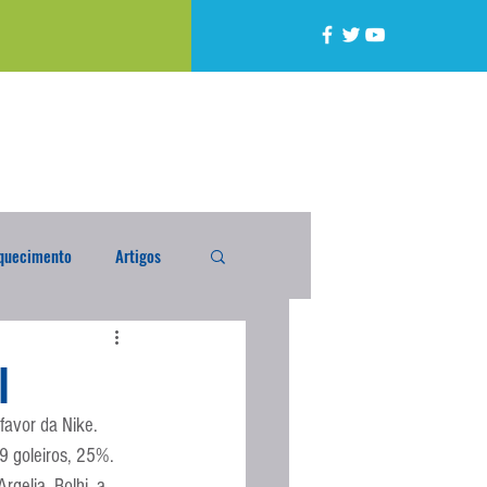
quecimento
Artigos
alta
Compra Exterior
I
favor da Nike. 
caixada
Enquete
9 goleiros, 25%.
gelia, Bolhi, a 