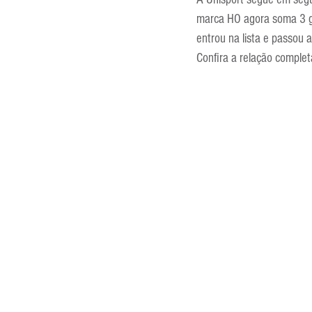
Entrevistas
Equipamentos
marca HO agora soma 3 go
entrou na lista e passou a
Confira a relação complet
Escola Francesa
Escola Inglesa