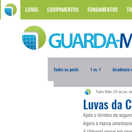
LUVAS
EQUIPAMENTOS
FUNDAMENTOS
TR
Todos os posts
1 vs. 1
Academia d
Fabio Ritter
25 de jun. 
Atualidades
Blogoleiro da Sema
Luvas da C
Após o término da segunda
Comunicação
Copa do Mundo
Agora a marca americana 
A Uhlsport segue em segun