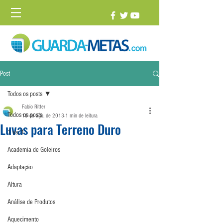
Post
Todos os posts
Fabio Ritter
Todos os posts
18 de ago. de 2013
1 min de leitura
Luvas para Terreno Duro
1 vs. 1
Academia de Goleiros
Adaptação
Altura
Análise de Produtos
Aquecimento