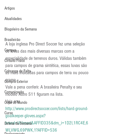
Artigos
Atualidades
Blogoleiro da Semana
Brasileirão
A loja inglesa Pro Direct Soccer fez uma seleção 
Campus
de luvas das mais diversas marcas com a 
especialidade de terrenos duros. Válidas também 
Circuito Físico
para campos de grama sintética, essas luvas são 
Cobrança de Falta
as mais indicadas para campos de terra ou pouco 
grama.
Compra Exterior
Vale a pena conferir. A brasileira Penalty e seu 
Comunicação
modelo Astro S11 figuram na lista.
Veja em: 
Copa do Mundo
http://www.prodirectsoccer.com/lists/hard-ground-
Curso
goalkeeper-gloves.aspx?
brand=Uhlsport&AFFID335&dm_i=1D2I,1RC4E,6
Defesa da Semana
WLVWG,69PWK,1?AFFID=536