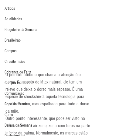
Artigos
Atualidades
Blogoleiro da Semana
Brasileirão
Campus
Circuito Físico
Cobrança de Falta
O primeiro atributo que chama a atenção é o 
dorso. Composto de látex natural, ele tem um 
Compra Exterior
relevo que deixa o dorso mais espesso. É uma 
Comunicação
espécie de shockshield, aquela técnologia para 
auxiliar o soco, mas espalhado para todo o dorso 
Copa do Mundo
da mão.
Curso
Outro ponto interessante, que pode ser visto na 
Defesa da Semana
foto abaixo, é o air zone, zona com furos na parte 
inferior da palma. Normalmente, as marcas estão 