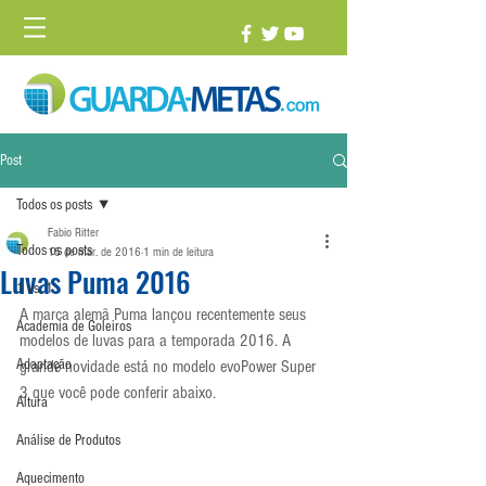
Post
Todos os posts
Fabio Ritter
Todos os posts
15 de mar. de 2016
1 min de leitura
Luvas Puma 2016
1 vs. 1
A marca alemã Puma lançou recentemente seus 
Academia de Goleiros
modelos de luvas para a temporada 2016. A 
Adaptação
grande novidade está no modelo evoPower Super 
3 que você pode conferir abaixo.
Altura
Análise de Produtos
Aquecimento