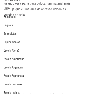
Deslocamento
usando essa parte para colocar um material mais 
DVD
duro, já que é uma área de abrasão devido às 
quedas no solo.
Encaixada
Enquete
Entrevistas
Equipamentos
Escola Alemã
Escola Americana
Escola Argentina
Escola Espanhola
Escola Francesa
Escola Inglesa
Por fim, na palma ainda é se possível perceber o 
corte híbrido. Nos dedos das extremidades, o corte 
Escola Italiana
é rollfinger, enquanto no central é flat.