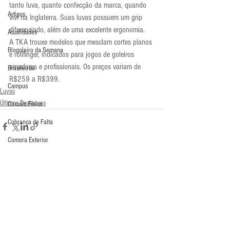
tanto luva, quanto confecção da marca, quando 
Artigos
vivi na Inglaterra. Suas luvas possuem um grip 
diferenciado, além de uma excelente ergonomia.
Atualidades
A TKA trouxe modelos que mesclam cortes planos 
Blogoleiro da Semana
e rollfinger, indicados para jogos de goleiros 
amadores e profissionais. Os preços variam de 
Brasileirão
R$259 a R$399.
Campus
Luvas
Últimos Destaques
Circuito Físico
Cobrança de Falta
Compra Exterior
Comunicação
Copa do Mundo
Comentários
Curso
Defesa da Semana