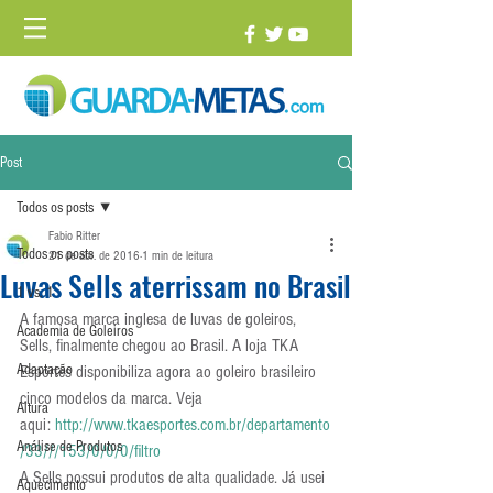
Post
Todos os posts
Fabio Ritter
Todos os posts
21 de abr. de 2016
1 min de leitura
Luvas Sells aterrissam no Brasil
1 vs. 1
A famosa marca inglesa de luvas de goleiros, 
Academia de Goleiros
Sells, finalmente chegou ao Brasil. A loja TKA 
Adaptação
Esportes disponibiliza agora ao goleiro brasileiro 
cinco modelos da marca. Veja 
Altura
aqui: 
http://www.tkaesportes.com.br/departamento
Análise de Produtos
/33///153/0/0/0/filtro
A Sells possui produtos de alta qualidade. Já usei 
Aquecimento