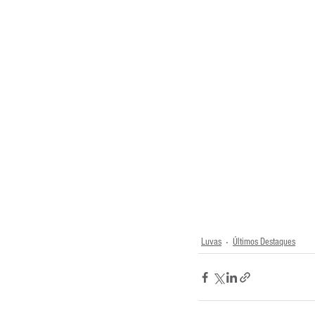
Entrevistas
Equipamentos
Escola Francesa
Escola Inglesa
Luvas
Últimos Destaques