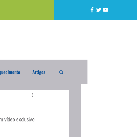
quecimento
Artigos
alta
Compra Exterior
m vídeo exclusivo 
caixada
Enquete