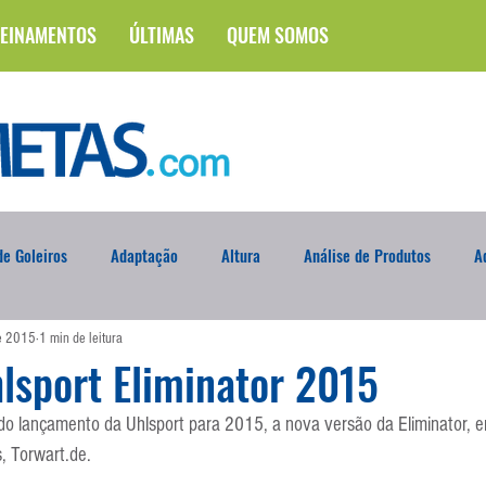
EINAMENTOS
ÚLTIMAS
QUEM SOMOS
e Goleiros
Adaptação
Altura
Análise de Produtos
A
de 2015
1 min de leitura
na
Brasileirão
Campus
Circuito Físico
Cobrança de F
lsport Eliminator 2015
do lançamento da Uhlsport para 2015, a nova versão da Eliminator, e
Curso
Defesa da Semana
Deslocamento
DVD
En
s, Torwart.de.