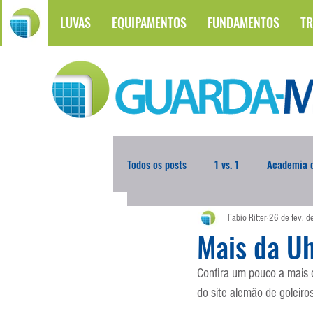
LUVAS
EQUIPAMENTOS
FUNDAMENTOS
TR
Todos os posts
1 vs. 1
Academia d
Fabio Ritter
26 de fev. 
Atualidades
Blogoleiro da Sema
Mais da Uh
Confira um pouco a mais 
Comunicação
Copa do Mundo
do site alemão de goleiro