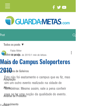
Post
Todos os posts
Fabio Ritter
Todos os posts
12 de ago. de 2010
1 min de leitura
Mais do Campus Soloporteros
1 vs. 1
2010
Academia de Goleiros
Este não foi exatamente o campus que eu fiz, mas 
Adaptação
sim um outro evento realizado na cidade de 
Altura
Torredelmar. Mesmo assim, vale a pena conferir 
para se ter uma noção da qualidade do evento.
Análise de Produtos
Aquecimento
Campus