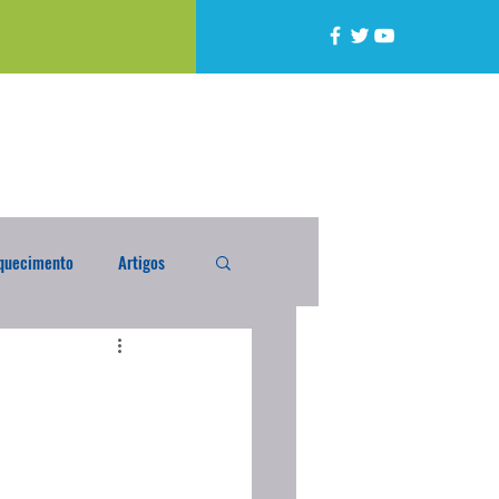
quecimento
Artigos
alta
Compra Exterior
caixada
Enquete