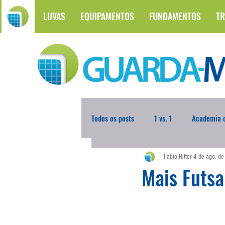
LUVAS
EQUIPAMENTOS
FUNDAMENTOS
TR
Todos os posts
1 vs. 1
Academia d
Fabio Ritter
4 de ago. d
Atualidades
Blogoleiro da Sema
Mais Futsa
Comunicação
Copa do Mundo