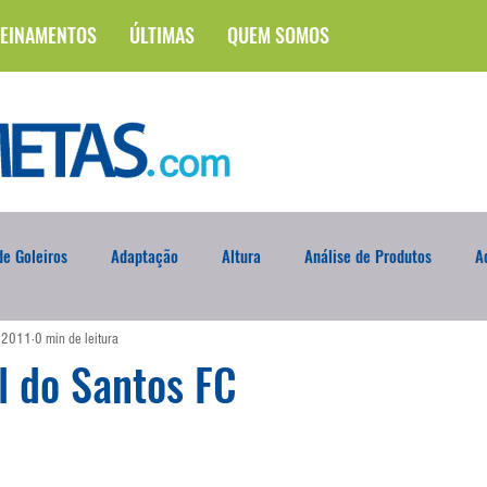
EINAMENTOS
ÚLTIMAS
QUEM SOMOS
e Goleiros
Adaptação
Altura
Análise de Produtos
A
e 2011
0 min de leitura
na
Brasileirão
Campus
Circuito Físico
Cobrança de F
l do Santos FC
Curso
Defesa da Semana
Deslocamento
DVD
En