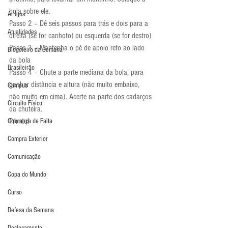
bola sobre ele.
Artigos
Passo 2 – Dê seis passos para trás e dois para a 
Atualidades
direita (se for canhoto) ou esquerda (se for destro)
Passo 3 – Mantenha o pé de apoio reto ao lado 
Blogoleiro da Semana
da bola
Brasileirão
Passo 4 – Chute a parte mediana da bola, para 
ganhar distância e altura (não muito embaixo, 
Campus
não muito em cima). Acerte na parte dos cadarços 
Circuito Físico
da chuteira.
Pronto!
Cobrança de Falta
Compra Exterior
Comunicação
Copa do Mundo
Curso
Defesa da Semana