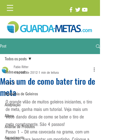
Post
Todos os posts
Fabio Ritter
Todos os posts
4 de out. de 2012
1 min de leitura
Mais um de como bater tiro de
1 vs. 1
meta
Academia de Goleiros
O grande vilão de muitos goleiros iniciantes, o tiro 
Adaptação
de meta, ganha mais um tutorial. Veja mais um 
Altura
vídeo dando dicas de como se bater o tiro de 
meta corretamente. São 4 passos!
Análise de Produtos
Passo 1 – Dê uma cavocada na grama, com um 
Aquecimento
chutinho, para levantar um montinho. Coloque a 