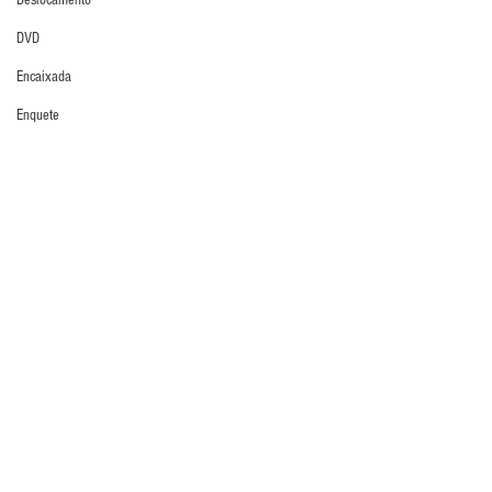
Deslocamento
DVD
Encaixada
Enquete
Entrevistas
Reposição
Equipamentos
Escola Alemã
Escola Americana
Escola Argentina
Escola Espanhola
Comentários
Escola Francesa
Escola Inglesa
Escreva um comentário
Escola Italiana