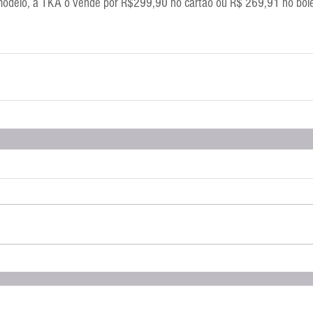
modelo, a TKA o vende por R$299,90 no cartão ou R$ 269,91 no bole