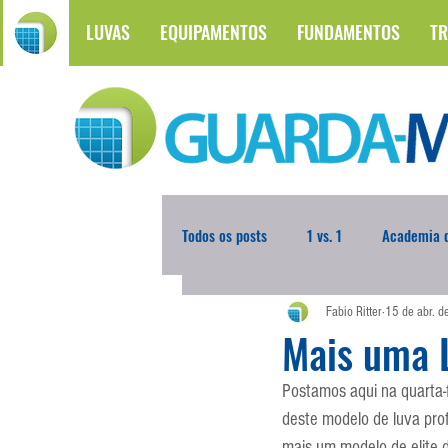
LUVAS
EQUIPAMENTOS
FUNDAMENTOS
TR
Todos os posts
1 vs. 1
Academia d
Fabio Ritter
15 de abr. 
Atualidades
Blogoleiro da Sema
Mais uma 
Postamos aqui na quarta-f
Comunicação
Copa do Mundo
deste modelo de luva pro
mais um modelo de elite 