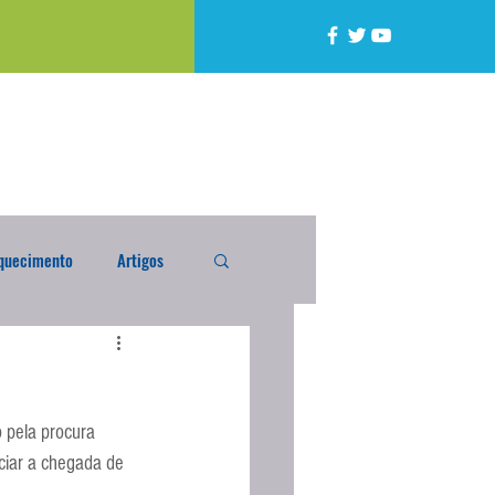
quecimento
Artigos
alta
Compra Exterior
 pela procura 
caixada
Enquete
ciar a chegada de 