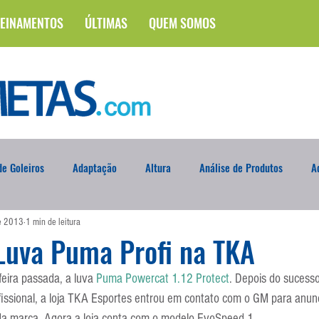
EINAMENTOS
ÚLTIMAS
QUEM SOMOS
e Goleiros
Adaptação
Altura
Análise de Produtos
A
de 2013
1 min de leitura
na
Brasileirão
Campus
Circuito Físico
Cobrança de F
Luva Puma Profi na TKA
eira passada, a luva 
Puma Powercat 1.12 Protect
. Depois do sucesso
Curso
Defesa da Semana
Deslocamento
DVD
En
fissional, a loja TKA Esportes entrou em contato com o GM para anun
da marca. Agora a loja conta com o modelo EvoSpeed 1.