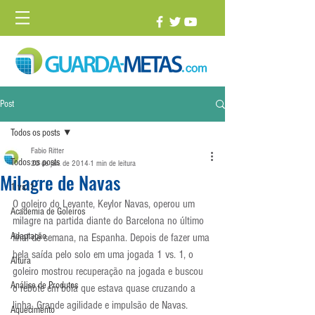
Post
Todos os posts
Fabio Ritter
Todos os posts
20 de jan. de 2014
1 min de leitura
Milagre de Navas
1 vs. 1
O goleiro do Levante, Keylor Navas, operou um 
Academia de Goleiros
milagre na partida diante do Barcelona no último 
Adaptação
final de semana, na Espanha. Depois de fazer uma 
bela saída pelo solo em uma jogada 1 vs. 1, o 
Altura
goleiro mostrou recuperação na jogada e buscou 
Análise de Produtos
o rebote em bola que estava quase cruzando a 
linha. Grande agilidade e impulsão de Navas.
Aquecimento