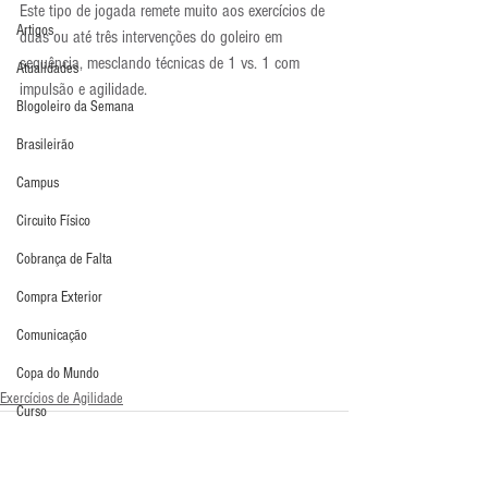
Este tipo de jogada remete muito aos exercícios de 
Artigos
duas ou até três intervenções do goleiro em 
sequência, mesclando técnicas de 1 vs. 1 com 
Atualidades
impulsão e agilidade.
Blogoleiro da Semana
Brasileirão
Campus
Circuito Físico
Cobrança de Falta
Compra Exterior
Comunicação
Copa do Mundo
Exercícios de Agilidade
Curso
Defesa da Semana