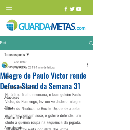
Post
Todos os posts
Fabio Ritter
Todos os posts
3 de out. de 2013
1 min de leitura
Milagre de Paulo Victor rende
1 vs. 1
Defesa Stand da Semana 31
Academia de Goleiros
No último final de semana, o bom goleiro Paulo 
Adaptação
Victor, do Flamengo, fez um verdadeiro milagre 
Altura
diante do Náutico, no Recife. Depois de afastar 
escanteio com um soco, o goleiro defendeu um 
Análise de Produtos
chute a queima roupa na sequência da jogada. 
Aquecimento
Tal defesa foi eleita por 48% dos votos.