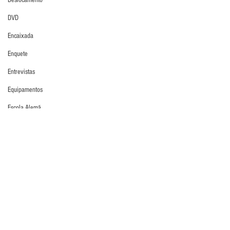
Deslocamento
DVD
Encaixada
Enquete
Entrevistas
Equipamentos
Escola Alemã
Escola Americana
Escola Argentina
Atualidades
Escola Espanhola
Escola Francesa
Escola Inglesa
Escola Italiana