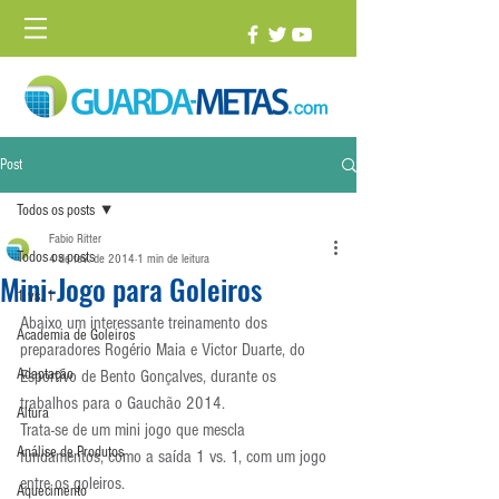
Post
Todos os posts
Fabio Ritter
Todos os posts
4 de fev. de 2014
1 min de leitura
Mini-Jogo para Goleiros
1 vs. 1
Abaixo um interessante treinamento dos 
Academia de Goleiros
preparadores Rogério Maia e Victor Duarte, do 
Adaptação
Esportivo de Bento Gonçalves, durante os 
trabalhos para o Gauchão 2014.
Altura
Trata-se de um mini jogo que mescla 
Análise de Produtos
fundamentos, como a saída 1 vs. 1, com um jogo 
entre os goleiros.
Aquecimento