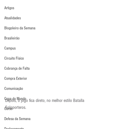
Artigos
Atualidades
Blogoleiro da Semana
Brasileirão
Campus
Circuito Físico
Cobrança de Falta
Compra Exterior
Comunicação
Copa do Mundo
Depois, o jogo fica direto, no melhor estilo Batalla 
Soloporteros.
Curso
Defesa da Semana