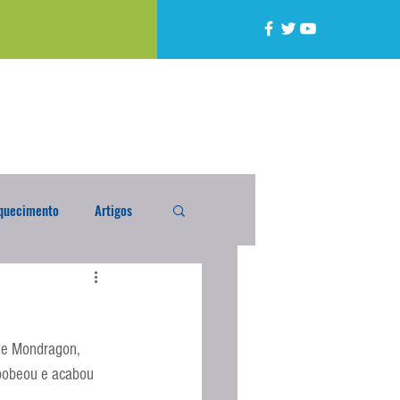
quecimento
Artigos
alta
Compra Exterior
de Mondragon, 
caixada
Enquete
bobeou e acabou 