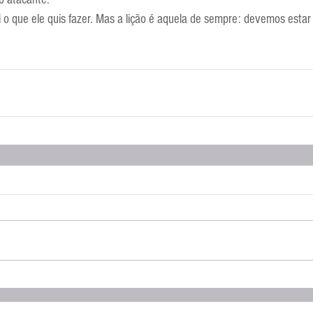
Escola Alemã
Escola Americana
Escola Argentina
Escola 
o que ele quis fazer. Mas a lição é aquela de sempre: devemos estar 