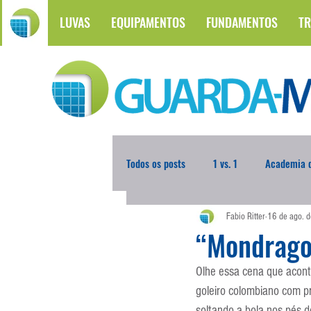
LUVAS
EQUIPAMENTOS
FUNDAMENTOS
TR
Todos os posts
1 vs. 1
Academia d
Fabio Ritter
16 de ago. 
Atualidades
Blogoleiro da Sema
“Mondrago
Olhe essa cena que acon
Comunicação
Copa do Mundo
goleiro colombiano com p
soltando a bola nos pés d