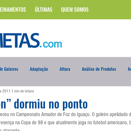
EINAMENTOS
ÚLTIMAS
QUEM SOMOS
e Goleiros
Adaptação
Altura
Análise de Produtos
A
de 2011
1 min de leitura
na
Brasileirão
Campus
Circuito Físico
Cobrança de F
n” dormiu no ponto
teceu no Campeonato Amador de Foz do Iguaçu. O goleiro apelidado 
Curso
Defesa da Semana
Deslocamento
DVD
En
resença na Copa de 98 e que atualmente joga no futebol americano, 
o atacante.