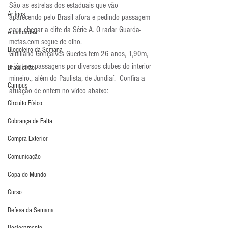
São as estrelas dos estaduais que vão 
Artigos
aparecendo pelo Brasil afora e pedindo passagem 
para chegar a elite da Série A. O radar Guarda-
Atualidades
metas.com segue de olho.
Blogoleiro da Semana
Giulliano Gonçalves Guedes tem 26 anos, 1,90m, 
e já teve passagens por diversos clubes do interior 
Brasileirão
mineiro., além do Paulista, de Jundiaí.  Confira a 
Campus
atuação de ontem no vídeo abaixo: 
Circuito Físico
Cobrança de Falta
Compra Exterior
Comunicação
Copa do Mundo
Curso
Defesa da Semana