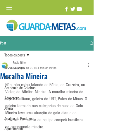
Post
Todos os posts
Fabio Ritter
Todos os posts
27 de jan. de 2014
1 min de leitura
Muralha Mineira
1 vs. 1
Não, não estou falando de Fábio, do Cruzeiro, ou 
Academia de Goleiros
Victor, do Atlético Mineiro. A muralha mineira de 
Adaptação
hoje é Giulliano, goleiro do URT, Patos de Minas. O 
goleiro formado nas categorias de base do Galo 
Altura
Mineiro teve uma atuação de gala diante do 
Análise de Produtos
Cruzeiro, na estreia da equipe campeã brasileira 
no campeonato mineiro.
Aquecimento