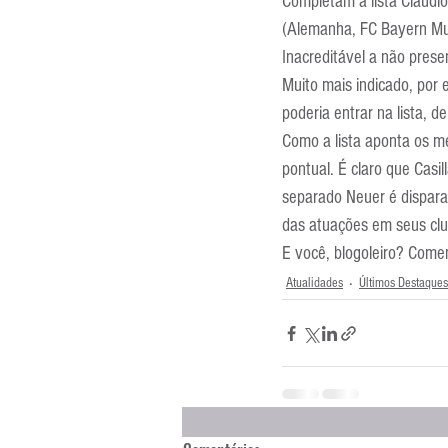
Completam a lista Claudio
(Alemanha, FC Bayern Mu
Inacreditável a não pres
Muito mais indicado, por
poderia entrar na lista,
Como a lista aponta os me
pontual. É claro que Casi
separado Neuer é dispara
das atuações em seus clu
E você, blogoleiro? Come
Atualidades
Últimos Destaques