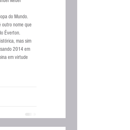
anuel Neuer 
 Copa do Mundo. 
é outro nome que 
do Éverton.
istórica, mas sim 
alisando 2014 em 
ina em virtude 