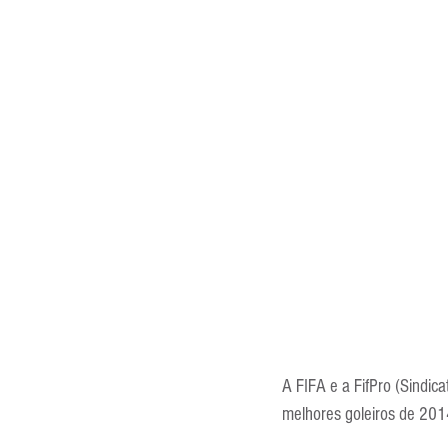
Entrevistas
Equipamentos
Escola Francesa
Escola Inglesa
A FIFA e a FifPro (Sindica
melhores goleiros de 201