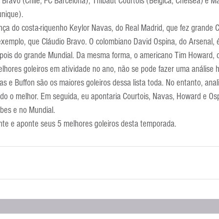
 Bravo (Chile, FC Barcelona), Thibaut Courtois (Bélgica, Chelsea) e M
nique).
ença do costa-riquenho Keylor Navas, do Real Madrid, que fez grande
 exemplo, que Cláudio Bravo. O colombiano David Ospina, do Arsenal, 
 depois do grande Mundial. Da mesma forma, o americano Tim Howard, 
lhores goleiros em atividade no ano, não se pode fazer uma análise h
llas e Buffon são os maiores goleiros dessa lista toda. No entanto, an
do o melhor. Em seguida, eu apontaria Courtois, Navas, Howard e Osp
bes e no Mundial.
nte e aponte seus 5 melhores goleiros desta temporada.