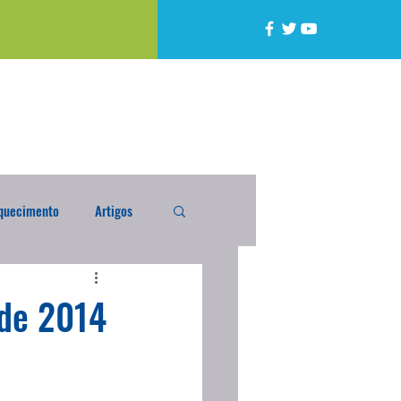
quecimento
Artigos
alta
Compra Exterior
 de 2014
caixada
Enquete