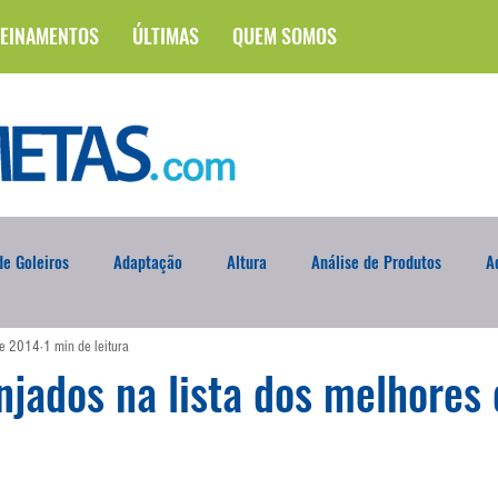
EINAMENTOS
ÚLTIMAS
QUEM SOMOS
e Goleiros
Adaptação
Altura
Análise de Produtos
A
de 2014
1 min de leitura
na
Brasileirão
Campus
Circuito Físico
Cobrança de F
jados na lista dos melhores
Curso
Defesa da Semana
Deslocamento
DVD
En