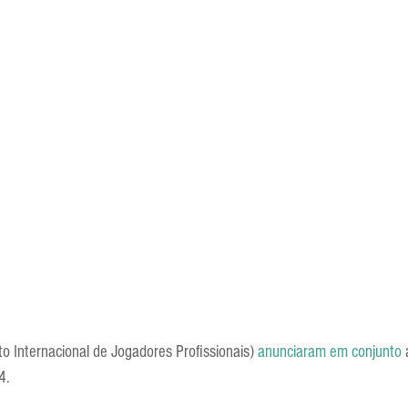
Escola Alemã
Escola Americana
Escola Argentina
Escola 
to Internacional de Jogadores Profissionais) 
anunciaram em conjunto
 
4.