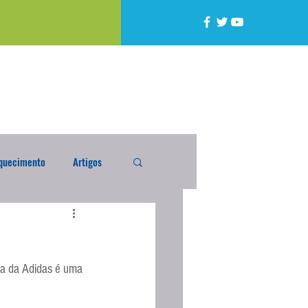
quecimento
Artigos
alta
Compra Exterior
sa da Adidas é uma 
caixada
Enquete