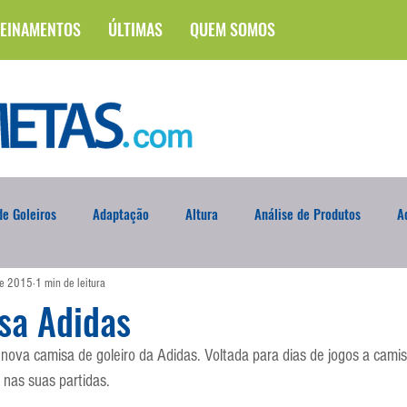
EINAMENTOS
ÚLTIMAS
QUEM SOMOS
e Goleiros
Adaptação
Altura
Análise de Produtos
A
de 2015
1 min de leitura
na
Brasileirão
Campus
Circuito Físico
Cobrança de F
sa Adidas
 nova camisa de goleiro da Adidas. Voltada para dias de jogos a cami
Curso
Defesa da Semana
Deslocamento
DVD
En
 nas suas partidas.