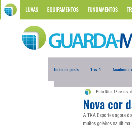
LUVAS
EQUIPAMENTOS
FUNDAMENTOS
TR
Todos os posts
1 vs. 1
Academia d
Fabio Ritter
13 de nov. 
Atualidades
Blogoleiro da Sema
Nova cor 
A TKA Esportes agora dis
Comunicação
Copa do Mundo
muitos goleiros na última