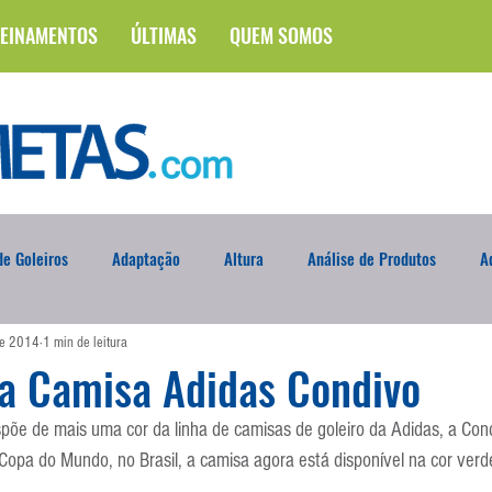
EINAMENTOS
ÚLTIMAS
QUEM SOMOS
e Goleiros
Adaptação
Altura
Análise de Produtos
A
de 2014
1 min de leitura
na
Brasileirão
Campus
Circuito Físico
Cobrança de F
da Camisa Adidas Condivo
põe de mais uma cor da linha de camisas de goleiro da Adidas, a Con
Curso
Defesa da Semana
Deslocamento
DVD
En
 Copa do Mundo, no Brasil, a camisa agora está disponível na cor verd