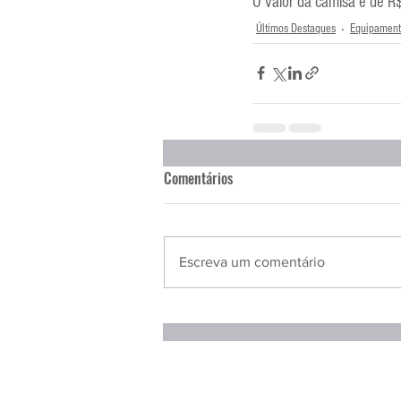
O valor da camisa é de R
Últimos Destaques
Equipament
Comentários
Escreva um comentário