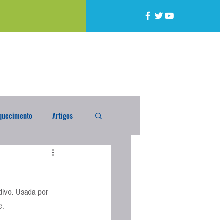
quecimento
Artigos
alta
Compra Exterior
divo. Usada por 
caixada
Enquete
e.