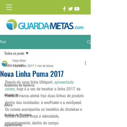
Post
Todos os posts
Fabio Ritter
Todos os posts
1 de fev. de 2017
1 min de leitura
Nova Linha Puma 2017
1 vs. 1
Depois da nova linha Uhlsport, 
apresentada 
Academia de Goleiros
ontem
, hoje é a vez de mostrar a linha 2017 da 
Adaptação
Puma. A marca alemã traz duas linhas de produto 
dentro das novidades: a evoPower e a evoSpeed. 
Altura
Os nomes acompanha os modelos de chuteiras e 
Análise de Produtos
tentam traduzir força e velocidade, 
respectivamente, dentro de campo.
Aquecimento