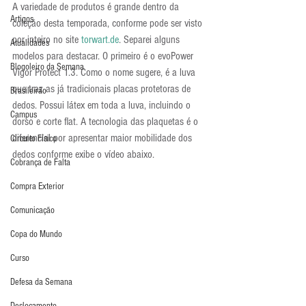
A variedade de produtos é grande dentro da 
Artigos
coleção desta temporada, conforme pode ser visto 
por inteiro no site 
torwart.de
. Separei alguns 
Atualidades
modelos para destacar. O primeiro é o evoPower 
Blogoleiro da Semana
Vigor Protect 1.3. Como o nome sugere, é a luva 
que traz as já tradicionais placas protetoras de 
Brasileirão
dedos. Possui látex em toda a luva, incluindo o 
Campus
dorso e corte flat. A tecnologia das plaquetas é o 
diferencial por apresentar maior mobilidade dos 
Circuito Físico
dedos conforme exibe o vídeo abaixo.
Cobrança de Falta
Compra Exterior
Comunicação
Copa do Mundo
Curso
Defesa da Semana