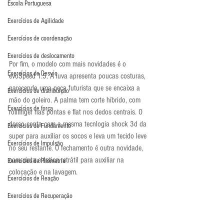
Escola Portuguesa
Exercícios de Agilidade
Exercícios de coordenação
Exercícios de deslocamento
Por fim, o modelo com mais novidades é o 
Exercícios de Desvio
evoSpeed 1.5. A luva apresenta poucas costuras, 
parecendo uma peça futurista que se encaixa a 
Exercícios de distribuição
mão do goleiro. A palma tem corte híbrido, com 
Exercícios de força
rollfinger nas pontas e flat nos dedos centrais. O 
dorso conta com a mesma tecnlogia shock 3d da 
Exercícios de Fundamento
super para auxiliar os socos e leva um tecido leve 
Exercícios de Impulsão
no seu restante. O fechamento é outra novidade, 
com cinta elástica retrátil para auxiliar na 
Exercícios de Pliometria
colocação e na lavagem.
Exercícios de Reação
Exercícios de Recuperação
Exercícios de saída de gol