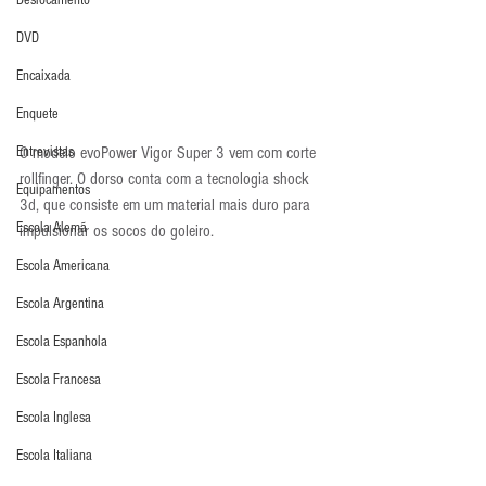
Deslocamento
DVD
Encaixada
Enquete
Entrevistas
O modelo evoPower Vigor Super 3 vem com corte 
rollfinger. O dorso conta com a tecnologia shock 
Equipamentos
3d, que consiste em um material mais duro para 
Escola Alemã
impulsionar os socos do goleiro.
Escola Americana
Escola Argentina
Escola Espanhola
Escola Francesa
Escola Inglesa
Escola Italiana