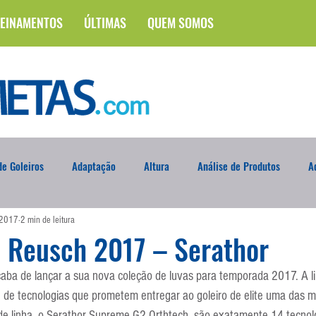
EINAMENTOS
ÚLTIMAS
QUEM SOMOS
e Goleiros
Adaptação
Altura
Análise de Produtos
A
 2017
2 min de leitura
na
Brasileirão
Campus
Circuito Físico
Cobrança de F
 Reusch 2017 – Serathor
ba de lançar a sua nova coleção de luvas para temporada 2017. A li
Curso
Defesa da Semana
Deslocamento
DVD
En
e de tecnologias que prometem entregar ao goleiro de elite uma das m
e linha, o Serathor Supreme G2 Orthtech, são exatamente 14 tecnolo