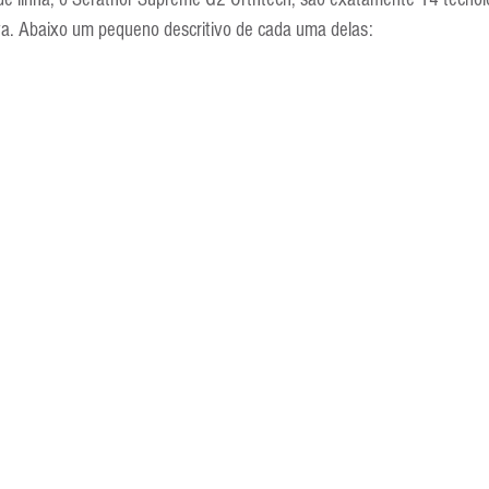
Escola Alemã
Escola Americana
Escola Argentina
Escola 
a. Abaixo um pequeno descritivo de cada uma delas: