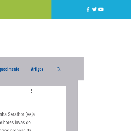
quecimento
Artigos
alta
Compra Exterior
nha Serathor (veja 
caixada
Enquete
elhores luvas do 
gias próprias da 