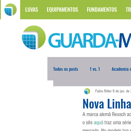
LUVAS
EQUIPAMENTOS
FUNDAMENTOS
TR
Todos os posts
1 vs. 1
Academia d
Fabio Ritter
9 de jan. de
Atualidades
Blogoleiro da Sema
Nova Linha
A marca alemã Reusch aca
Comunicação
Copa do Mundo
o site 
aqui
) traz uma séri
mercado. No modelo top d