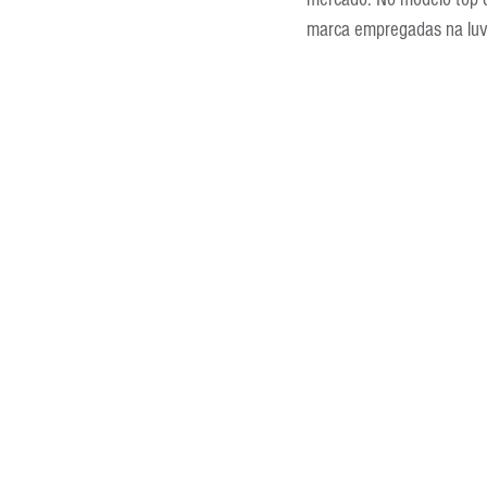
Entrevistas
Equipamentos
marca empregadas na luv
Escola Francesa
Escola Inglesa