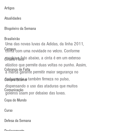
Artigos
Atualidades
Blogoleiro da Semana
Brasileirão
Uma das novas luvas da Adidas, da linha 2011, 
Campus
conta com uma novidade no velcro. Conforme 
mostra a foto abaixo, a cinta é em um extenso 
Circuito Físico
elástico que permite duas voltas no punho. Assim, 
Cobrança de Falta
a marca garante permitir maior segurança no 
fechamento e também firmeza no pulso, 
Compra Exterior
dispensando o uso das ataduras que muitos 
Comunicação
goleiros usam por debaixo das luvas.
Copa do Mundo
Curso
Defesa da Semana