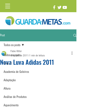
Post
Todos os posts
Fabio Ritter
Todos os posts
6 de jan. de 2011
1 min de leitura
Nova Luva Adidas 2011
1 vs. 1
Academia de Goleiros
Adaptação
Altura
Análise de Produtos
Aquecimento