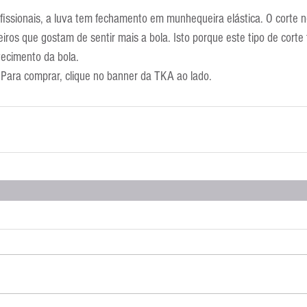
Escola Alemã
Escola Americana
Escola Argentina
Escola 
ofissionais, a luva tem fechamento em munhequeira elástica. O corte n
eiros que gostam de sentir mais a bola. Isto porque este tipo de cort
ecimento da bola.
 Para comprar, clique no banner da TKA ao lado.