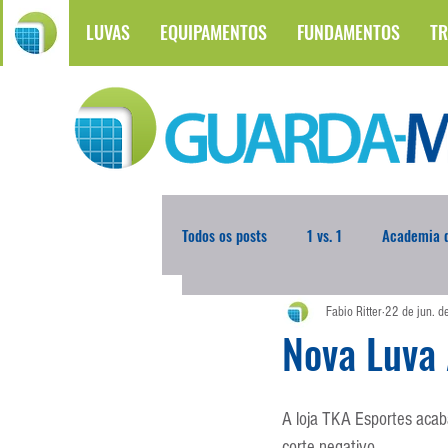
LUVAS
EQUIPAMENTOS
FUNDAMENTOS
TR
Todos os posts
1 vs. 1
Academia d
Fabio Ritter
22 de jun. 
Atualidades
Blogoleiro da Sema
Nova Luva
Comunicação
Copa do Mundo
A loja TKA Esportes acab
corte negativo. 