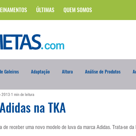
EINAMENTOS
ÚLTIMAS
QUEM SOMOS
e Goleiros
Adaptação
Altura
Análise de Produtos
A
de 2013
1 min de leitura
na
Brasileirão
Campus
Circuito Físico
Cobrança de F
 Adidas na TKA
Curso
Defesa da Semana
Deslocamento
DVD
En
a de receber uma novo modelo de luva da marca Adidas. Trata-se da 