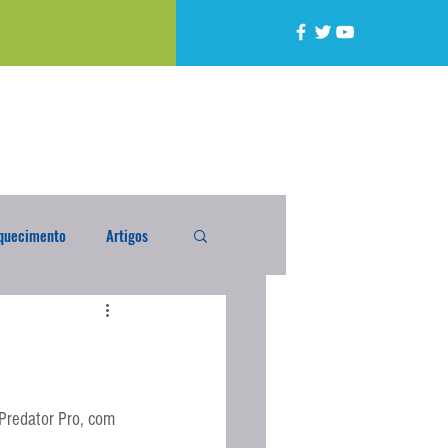
quecimento
Artigos
alta
Compra Exterior
caixada
Enquete
Predator Pro, com 