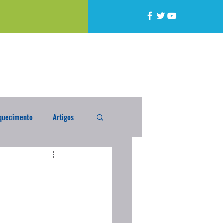
quecimento
Artigos
alta
Compra Exterior
caixada
Enquete