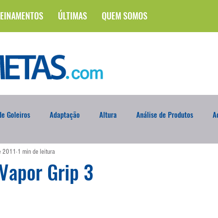
EINAMENTOS
ÚLTIMAS
QUEM SOMOS
e Goleiros
Adaptação
Altura
Análise de Produtos
A
de 2011
1 min de leitura
na
Brasileirão
Campus
Circuito Físico
Cobrança de F
Vapor Grip 3
Curso
Defesa da Semana
Deslocamento
DVD
En