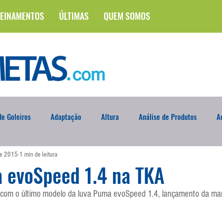
EINAMENTOS
ÚLTIMAS
QUEM SOMOS
e Goleiros
Adaptação
Altura
Análise de Produtos
A
de 2015
1 min de leitura
na
Brasileirão
Campus
Circuito Físico
Cobrança de F
 evoSpeed 1.4 na TKA
 com o último modelo da luva Puma evoSpeed 1.4, lançamento da mar
Curso
Defesa da Semana
Deslocamento
DVD
En