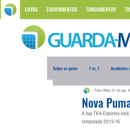
LUVAS
EQUIPAMENTOS
FUNDAMENTOS
TR
Todos os posts
1 vs. 1
Academia d
Fabio Ritter
21 de ago. 
Atualidades
Blogoleiro da Sema
Nova Puma
A loja TKA Esportes está
Comunicação
Copa do Mundo
temporada 2015-16.