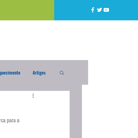
quecimento
Artigos
alta
Compra Exterior
ca para a 
caixada
Enquete