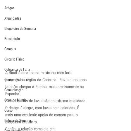
Artigos
Atualidades
Blogoleiro da Semana
Brasileirão
Campus
Circuito Físico
Cobrança de Falta
A Rinat é uma marca mexicana com forte 
presença na região da Concacaf. Faz alguns anos 
Compra Exterior
também chegou à Europa, mais precisamente na 
Comunicação
Espanha.
Copa do Mundo
Seus modelos de luvas são de extrema qualidade. 
O design é alegre, com luvas bem coloridas. É 
Curso
mais uma excelente opção de compra para o 
Defesa da Semana
blogoleiro brasileiro.
Confira a relação completa em: 