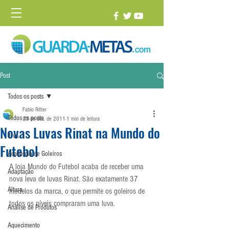
Post
Todos os posts
Fabio Ritter
Todos os posts
23 de dez. de 2011
1 min de leitura
Novas Luvas Rinat na Mundo do
1 vs. 1
Futebol
Academia de Goleiros
A loja Mundo do Futebol acaba de receber uma 
Adaptação
nova leva de luvas Rinat. São exatamente 37 
Altura
modelos da marca, o que permite os goleiros de 
todos os níveis compraram uma luva.
Análise de Produtos
Aquecimento