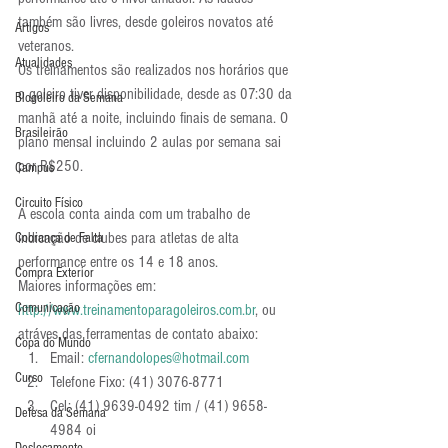
também são livres, desde goleiros novatos até 
Artigos
veteranos.
Atualidades
Os treinamentos são realizados nos horários que 
o goleiro tiver disponibilidade, desde as 07:30 da 
Blogoleiro da Semana
manhã até a noite, incluindo finais de semana. O 
Brasileirão
plano mensal incluindo 2 aulas por semana sai 
por R$250.
Campus
Circuito Físico
A escola conta ainda com um trabalho de 
indicação de clubes para atletas de alta 
Cobrança de Falta
performance entre os 14 e 18 anos.
Compra Exterior
Maiores informações em: 
Comunicação
http://www.treinamentoparagoleiros.com.br
, ou 
atráves das ferramentas de contato abaixo:
Copa do Mundo
Email: 
cfernandolopes@hotmail.com
Curso
Telefone Fixo: (41) 3076-8771
Cel: (41) 9639-0492 tim / (41) 9658-
Defesa da Semana
4984 oi