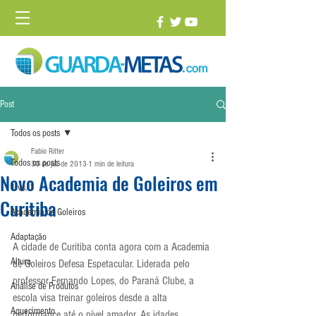
Post
Todos os posts
Fabio Ritter
Todos os posts
30 de jul. de 2013
1 min de leitura
Novo Academia de Goleiros em
1 vs. 1
Curitiba
Academia de Goleiros
Adaptação
A cidade de Curitiba conta agora com a Academia 
Altura
de Goleiros Defesa Espetacular. Liderada pelo 
professor Fernando Lopes, do Paraná Clube, a 
Análise de Produtos
escola visa treinar goleiros desde a alta 
Aquecimento
performance até o nível amador. As idades 