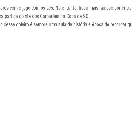
Escola Alemã
Escola Americana
Escola Argentina
Escola 
sores com o jogo com os pés. No entanto, ficou mais famoso por entre
na partida diante dos Camarões na Copa de 90.
eo desse goleiro é sempre uma aula de história e época de recordar 
.