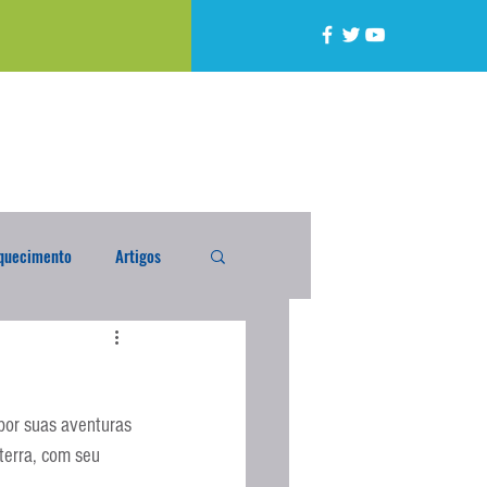
quecimento
Artigos
alta
Compra Exterior
 por suas aventuras 
caixada
Enquete
terra, com seu 