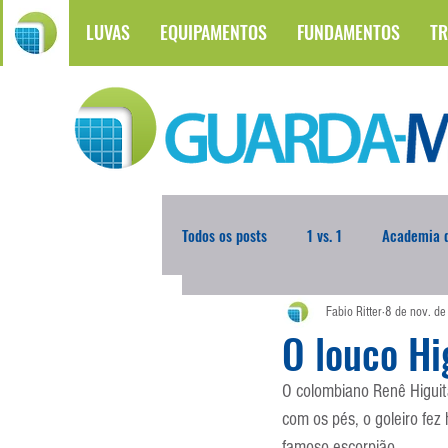
LUVAS
EQUIPAMENTOS
FUNDAMENTOS
TR
Todos os posts
1 vs. 1
Academia d
Fabio Ritter
8 de nov. d
Atualidades
Blogoleiro da Sema
O louco Hi
O colombiano Renê Higuita
Comunicação
Copa do Mundo
com os pés, o goleiro fez
famoso escorpião.