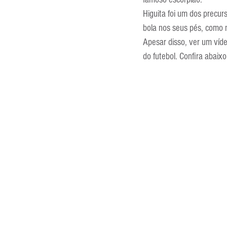
Entrevistas
Equipamentos
Higuita foi um dos precur
bola nos seus pés, como 
Apesar disso, ver um víd
Escola Francesa
Escola Inglesa
do futebol. Confira abaixo