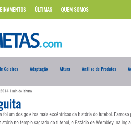
EINAMENTOS
ÚLTIMAS
QUEM SOMOS
e Goleiros
Adaptação
Altura
Análise de Produtos
A
e 2014
1 min de leitura
na
Brasileirão
Campus
Circuito Físico
Cobrança de F
guita
 foi um dos goleiros mais excêntricos da história do futebol. Famoso
Curso
Defesa da Semana
Deslocamento
DVD
En
 história no templo sagrado do futebol, o Estádio de Wembley, na Ingla