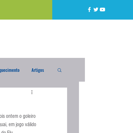
quecimento
Artigos
alta
Compra Exterior
ois ontem o goleiro 
caixada
Enquete
uai, em jogo válido 
 do Flu.