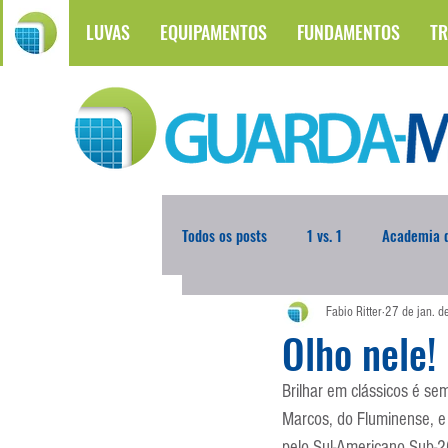
LUVAS
EQUIPAMENTOS
FUNDAMENTOS
TR
Todos os posts
1 vs. 1
Academia d
Fabio Ritter
27 de jan. 
Atualidades
Blogoleiro da Sema
Olho nele!
Brilhar em clássicos é sem
Comunicação
Copa do Mundo
Marcos, do Fluminense, e 
pelo Sul-Americano Sub-20