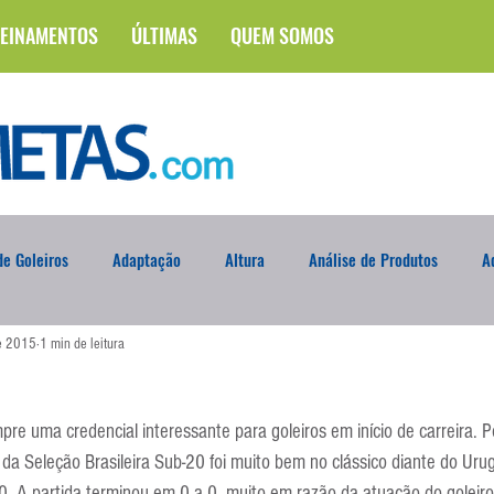
EINAMENTOS
ÚLTIMAS
QUEM SOMOS
e Goleiros
Adaptação
Altura
Análise de Produtos
A
de 2015
1 min de leitura
na
Brasileirão
Campus
Circuito Físico
Cobrança de F
pre uma credencial interessante para goleiros em início de carreira. P
Curso
Defesa da Semana
Deslocamento
DVD
En
da Seleção Brasileira Sub-20 foi muito bem no clássico diante do Urug
. A partida terminou em 0 a 0, muito em razão da atuação do goleiro