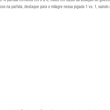
Escola Alemã
Escola Americana
Escola Argentina
Escola 
os na partida, destaque para o milagre nessa jogada 1 vs. 1, saindo n