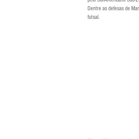
Entrevistas
Equipamentos
Dentre as defesas de Marc
futsal.
Escola Francesa
Escola Inglesa