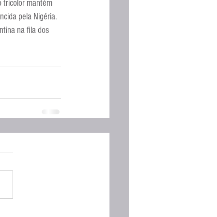
 tricolor mantém 
cida pela Nigéria.
ina na fila dos 