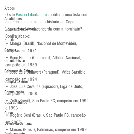
Artigos
O site 
Pasion Libertadores
 publicou uma lista com 
Atualidades
os principais goleiros da história da Copa 
Libertadores. Você concorda com a nominata? 
Blogoleiro da Semana
Confira abaixo:
Brasileirão
• Manga (Brasil), Nacional de Montevidéu, 
campeão em 1971
Campus
• René Higuita (Colombia), Atlético Nacional, 
Circuito Físico
campeão em 1989
Cobrança de Falta
• José Luis Chilavert (Paraguai), Vélez Sarsfield, 
campeão em 1994
Compra Exterior
• José Luis Cevallos (Equador), Liga de Quito, 
Comunicação
campeão em 2008
• Zetti (Brasil), Sao Paulo FC, campeão em 1992 
Copa do Mundo
e 1993
Curso
• Rogério Ceni (Brasil), Sao Paulo FC, campeão 
em 2005
Defesa da Semana
• Marcos (Brasil), Palmeiras, campeão em 1999