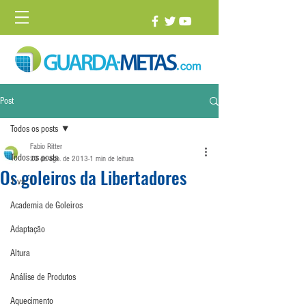
Post
Todos os posts
Fabio Ritter
Todos os posts
23 de ago. de 2013
1 min de leitura
Os goleiros da Libertadores
1 vs. 1
Academia de Goleiros
Adaptação
Altura
Análise de Produtos
Aquecimento